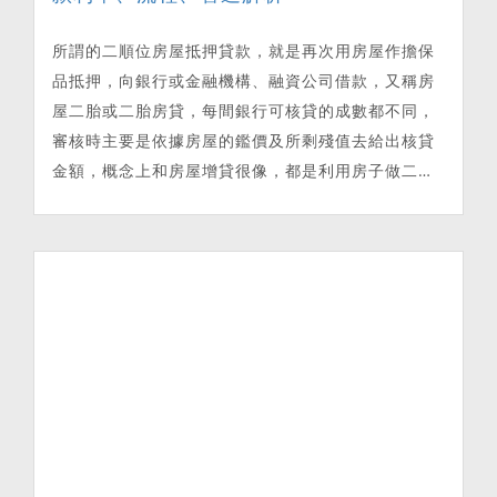
所謂的二順位房屋抵押貸款，就是再次用房屋作擔保
品抵押，向銀行或金融機構、融資公司借款，又稱房
屋二胎或二胎房貸，每間銀行可核貸的成數都不同，
審核時主要是依據房屋的鑑價及所剩殘值去給出核貸
金額，概念上和房屋增貸很像，都是利用房子做二次
貸款。雖然房屋抵押貸款利率比較低(年利率7%以
下)，但借款總金額高，而且有抵押擔保，長期利息收
益就很驚人，因此各家銀行、壽險、融資或民間貸
款，都很重視房屋抵押貸款市場。