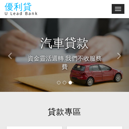
優利貸
切
U Lead Bank
換
選
單
債務整合
房屋貸款
汽車貸款
最佳理債策略 減輕財務壓力
不限屋齡坪數 信用瑕疵可協
資金靈活週轉 我們不收服務
助
費
1
2
3
貸款專區