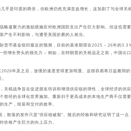
份额几乎是印度的两倍，但欧洲仍然充满贫血增长，这加剧了与全球关
战略凝聚力的激励措施应对欧洲国防支出产生巨大影响。但这也需
策产生不利影响，与遭受美国折磨的人相当。
币基金组织最近的预测，目前的基准期望在2025 – 26年的3.3
会有一些增长势头的领先力 – 例如，在特朗普的关税远足之前，中国出
在2026年及之后，放缓的速度变得更加明显。这很容易将日益脆弱的
关。
，关税战争旨在促进朋友培训和增强供应链的弹性，全球经济的供
个曾经的全球化世界施加。重新归于更高成本的本地生产商不仅需
的生产，组装和交付的效率。
我警告说，散落的发作只是“供应链破裂”。随后的经验和研究证明了这一点
对价格产生巨大的向上压力。