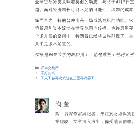
全球贸易冲突意味着类似的动态。与将于4月2日
题。面对经济增长可能不足的可能性，增加的成本
简而言之，特朗普冲击是一场成熟危机的功能。它
境贸易和资本流动在世界范围内传播。也许最重要
个多月份的空间中，特朗普已经将世界颠覆了。如
几乎是微不足道的。
作家是耶鲁大学的教职员工，也是摩根士丹利亚洲
分
证券交易所
類
不好的钱
工人工会再次威胁在三星再次罢工
陶 董
陶，資深作家與記者，專注於財經與貸
業經驗，文章深入淺出，備受讀者信賴