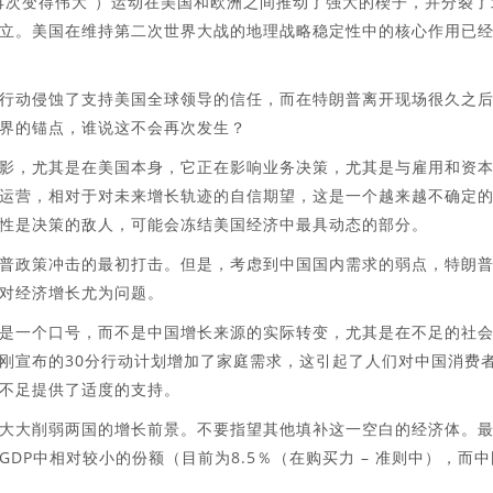
再次变得伟大”）运动在美国和欧洲之间推动了强大的楔子，并分裂了
立。美国在维持第二次世界大战的地理战略稳定性中的核心作用已
行动侵蚀了支持美国全球领导的信任，而在特朗普离开现场很久之
界的锚点，谁说这不会再次发生？
影，尤其是在美国本身，它正在影响业务决策，尤其是与雇用和资
运营，相对于对未来增长轨迹的自信期望，这是一个越来越不确定
性是决策的敌人，可能会冻结美国经济中最具动态的部分。
普政策冲击的最初打击。但是，考虑到中国国内需求的弱点，特朗
对经济增长尤为问题。
是一个口号，而不是中国增长来源的实际转变，尤其是在不足的社
刚宣布的30分行动计划增加了家庭需求，这引起了人们对中国消费
不足提供了适度的支持。
大大削弱两国的增长前景。不要指望其他填补这一空白的经济体。
DP中相对较小的份额（目前为8.5％（在购买力 – 准则中），而中
。