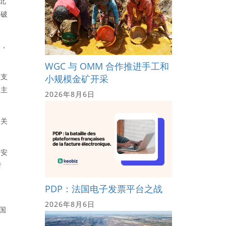
北
经破
后，
WGC 与 OMM 合作推进手工和
本支
小规模金矿开采
的主
2026年8月6日
普关
会安
者
PDP：法国电子发票平台之战
最
2026年8月6日
国