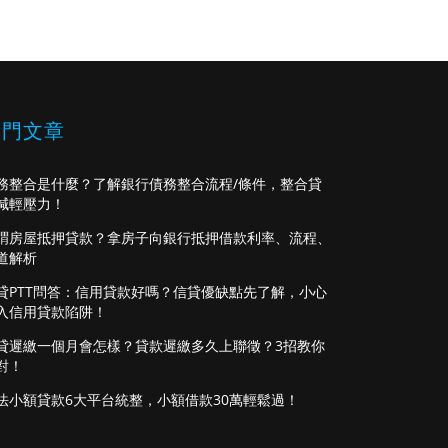
熱門文章
務整合是什麼？了解銀行債務整合流程/條件，整合貸
減輕壓力！
謂房屋抵押貸款？拿房子向銀行抵押借款利率、流程、
道解析
貸PTT問答：信用貸款好嗎？信貸優缺點先了解，小心
入信用貸款陷阱！
貸遲繳一個月會怎樣？貸款遲繳多久上聯徵？3招教你
對！
法小額貸款6大平台統整，小額借款30萬輕鬆過！