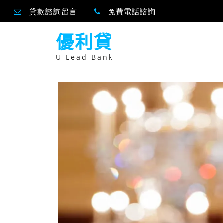
貸款諮詢留言
免費電話諮詢
跳
優利貸
至
主
要
U Lead Bank
內
容