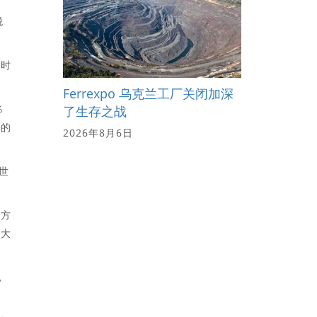
税
要时
Ferrexpo 乌克兰工厂关闭加深
％
了生存之战
口的
2026年8月6日
世
应方
要大
，