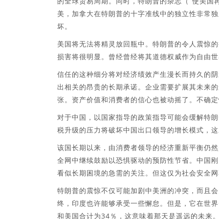
的全球贸易周期。同时，特朗普的杂志（“使美国
美，加拿大在特朗普的十字准线中的独立性非常独
坏。
美国将无法将精灵放回瓶中。特朗普的令人震惊的
损害将很明显。曾经曾经将其道德权威作为自由世
信任的这种细分将对经济绩效产生漫长而持久的阴
出相关的昂贵的长期承诺。企业需要扩展其未来的
张。资产价值和消费者的信心也被动摇了。不确定
对于中国，以国家指导的政策指导可能会缓解特朗
税升级的压力将破坏中国出口领导的增长模式，这
该国长期以来，由消费者领导的经济重新平衡仍然
全网中继续鼓励以恐惧驱动的预防性节省。中国刚
看似长期困境的急需的关注。但这仅为社会安全网
特朗普的震惊不仅可能加剧中美洲的冲突，而且会
终，印度也许能够承受一些懈怠。但是，它在世界G
和美国合计为34％，这意味着那天是遥远的未来