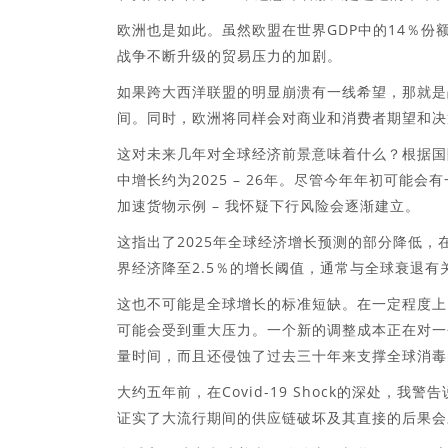
欧洲也是如此。虽然欧盟在世界GDP中的14％
战争不断升级的贸易压力的加剧。
如果跨大西洋联盟的明显崩溃有一线希望，那就是
间。同时，欧洲将同样会对商业和消费者期望和决
这对未来几年对全球经济前景意味着什么？根据国际货
中增长约为2025 – 26年。尽管今年年初可能
加速货物示例 – 我怀疑下行风险会逐渐建立。
这指出了2025年全球经济增长预测的部分降低，
界经济降至2.5％的增长阈值，通常与全球衰退有
这也不可能是全球增长的标准短缺。在一定程度上
可能会受到重大压力。一个新的调整成本正在对一
量时间，而且还侵蚀了过去三十年来支撑全球消毒
大约五年前，在Covid-19 Shock的深处，
证实了大流行期间的供应链破坏及其直接的后果会