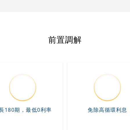
前置調解
長180期，最低0利率
免除高循環利息