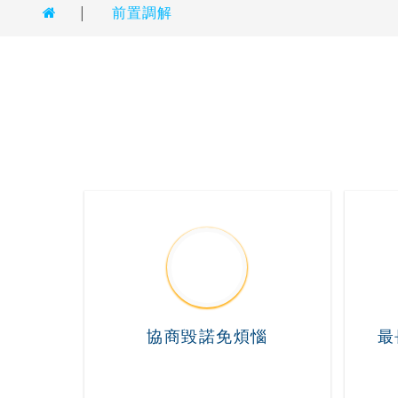
|
前置調解
協商毀諾免煩惱
最