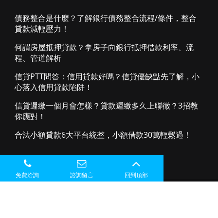
債務整合是什麼？了解銀行債務整合流程/條件，整合
貸款減輕壓力！
何謂房屋抵押貸款？拿房子向銀行抵押借款利率、流
程、管道解析
信貸PTT問答：信用貸款好嗎？信貸優缺點先了解，小
心落入信用貸款陷阱！
信貸遲繳一個月會怎樣？貸款遲繳多久上聯徵？3招教
你應對！
合法小額貸款6大平台統整，小額借款30萬輕鬆過！
免費洽詢
諮詢留言
回到頂部
© 2025 最優利的債務整合專家 - 優利貸 All rights
reserved.