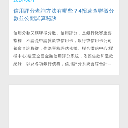
2024/06/11
信用評分查詢方法有哪些？4招速查聯徵分
數並公開試算秘訣
信用分數又稱聯徵分數、信用評分，是銀行徵審重要
指標，不論是申請貸款或信用卡，銀行或信用卡公司
都會查詢聯徵，作為審核評估依據。聯合徵信中心(聯
徵中心)建置全國金融信用評分系統，依照借款和還款
紀錄，以及各項銀行債務，信用評分系統會綜合計算
個人信用分數，揭露實際分數範圍在200~800分之
間。個人信用分數查詢方法有四種：自然人憑證查詢
聯徵、聯徵中心臨櫃申請信報、各地郵局申請信用報
告、郵寄方式申請信報