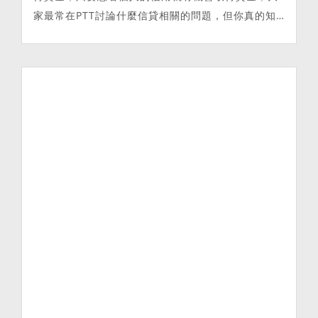
家最常在PTT討論什麼信貸相關的問題，但你真的知
道信貸是什麼嗎？信用貸款陷阱 你真的都了解嗎？