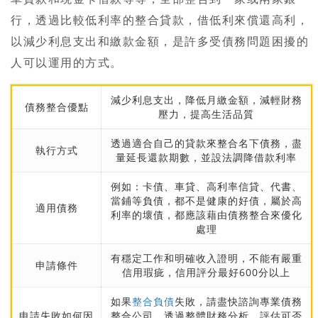
行，
透過比較低利率的整合貸款，借低利來償還高利，
以減少利息支出和繳款金額
，是許多受債務問題困擾的
人可以運用的方式。
減少利息支出，降低月繳金額，減輕財務
債務整合優點
壓力，提高生活品質
透過適合自己的貸款來整合名下債務，盡
執行方式
量延長還款期數，並設法調降借款利率
例如：卡債、車貸、高利率信貸、代書、
當鋪等負債，都不是健康的好債，屬於高
適用債務
利率的壞債，都應該藉由債務整合來優化
處理
有穩定工作和明確收入證明，不能有嚴重
申請條件
信用瑕疵，信用評分最好600分以上
如果
整合負債
失敗，請盡快諮詢專業債務
申請失敗如何因
整合公司，透過整體財務分析，評估可否