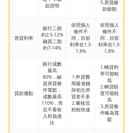
5.房貸繳
款證明
款餘額
依照個人
依照個人
銀行二胎
條件不
條件不
約2.5-12%
房貸利率
同，目前
同，目前
融資二胎
利率在1.3-
利率在1.3-
約7-14%
1.8%
1.8%
銀行成數
1.轉貸利
最高
率可能較
80%，融
1.申貸費
低
資房貸條
用最省錢
2.轉貸額
件寬鬆，
與初次房
貸款優點
度可能較
成數最高
貸差不多
高
110%，而
2.審核流
3.房貸條
且不看收
程較快速
件略為寬
入和負債
鬆
比