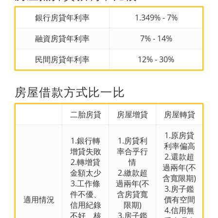
銀行房貸年利率
1.349% - 7%
融資房貸年利率
7% - 14%
民間房貸年利率
12% - 30%
房屋借款方式比一比
二胎房貸
房屋增貸
房屋轉貸
1.原房貸
1.銀行轉
1.房貸利
利率偏高
增貸失敗
率合乎行
2.還款超
2.轉增貸
情
過兩年(不
金額太少
2.繳款超
含寬限期)
3.工作條
過兩年(不
3.房子鑑
件不優、
含房貸寬
適用情況
價有空間
信用紀錄
限期)
4.信用無
不好、核
3.房子鑑