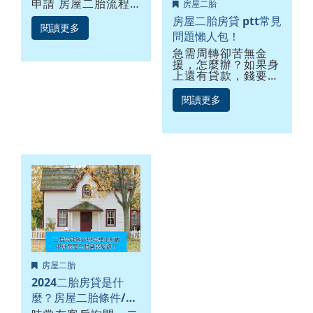
申請 房屋二胎流程
房屋二胎
有哪些，有什麼風險
房屋二胎房貸 ptt常見
嗎？了解自己即將辦
閱讀更多
問題懶人包！
理的二胎房貸，絕對
是有益無害，一般人
急需周轉卻苦無金
都認為，房貸利率是
援，怎麼辦？如果身
所有貸款中最低的，
上還有貸款，錢要從
但僅限於一順位房
哪裡來？網路搜尋或
貸，若是二胎房貸就
是朋友可能會告訴
閱讀更多
不一定了。乍聽之下
你：如果名下有房的
房貸二胎好像不太划
話，「房屋二胎房
算？其實不然！房屋
貸」會是資金週轉的
二胎對於借款人的信
解套方法之一！那麼
用評分及工作收入比
當你又上網搜尋房屋
較不要求...
二胎房貸ptt網友的
意見時，總會發現沒
有人給你一個完整的
解答，這時該怎麼
辦？別擔心，房屋二
胎房貸的常見問題，
優利貸都替您整理好
了，3分鐘就能釐清
所有疑惑!
房屋二胎
2024二胎房貸是什
麼？房屋二胎條件/流