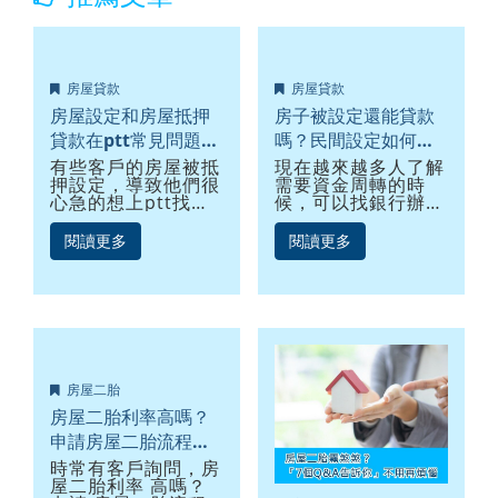
房屋貸款
房屋貸款
房屋設定和房屋抵押
房子被設定還能貸款
貸款在ptt常見問題大
嗎？民間設定如何解
解析
套
有些客戶的房屋被抵
現在越來越多人了解
押設定，導致他們很
需要資金周轉的時
心急的想上ptt找人
候，可以找銀行辦房
求助，卻沒得到明確
貸，但是當你要辦理
的回覆，優利貸便常
房貸的時候，可能會
閱讀更多
閱讀更多
收到這方面的詢問，
遇到一個問題，那就
我們列出幾項房屋抵
是你的房子已經被民
押貸款常見問題，可
間設定了，民間設定
以直接點擊前往，了
可以辦房貸嗎？會不
解你最好奇的問題
會被銀行拒絕，導致
唷！
申請失敗呢？民間設
房子設定是什麼意
定房貸會不會很麻
思？什麼是抵押權？
煩，我該注意什麼？
房屋二胎
房屋設定能塗銷嗎？
有誰可以幫我協助辦
房屋抵押還能貸款或
理呢？就讓貸款整合
房屋二胎利率高嗎？
買賣嗎？房屋抵押貸
公司來告訴你吧！
申請房屋二胎流程有
款能找誰幫忙？
哪些，有什麼風險
時常有客戶詢問，房
屋二胎利率 高嗎？
嗎？