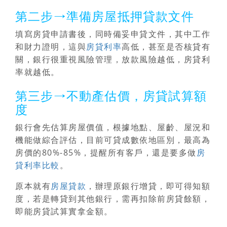
第二步→準備房屋抵押貸款文件
填寫房貸申請書後，同時備妥申貸文件，其中工作
和財力證明，這與
房貸利率
高低，甚至是否核貸有
關，銀行很重視風險管理，放款風險越低，房貸利
率就越低。
第三步→不動產估價，房貸試算額
度
銀行會先估算房屋價值，根據地點、屋齡、屋況和
機能做綜合評估，目前可貸成數依地區別，最高為
房價的80%-85%，提醒所有客戶，還是要多做
房
貸利率比較
。
原本就有
房屋貸款
，辦理原銀行增貸，即可得知額
度，若是轉貸到其他銀行，需再扣除前房貸餘額，
即能房貸試算實拿金額。