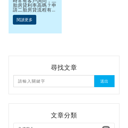
程一次解析，申辦銀
時常有客戶詢問，二
胎房貸利率高嗎？申
行二順位房貸不求
請二胎房貸流程有哪
人！
些，如果條件不好，
也可以辦理嗎？了解
閱讀更多
銀行或融資二胎房
貸，絕對是有益無
害，二胎房貸流程，
你更是應該清楚了
解，才不會傻傻被
騙，以下，就讓優利
貸為你解說二胎房貸
的相關知識，也提供
各家銀行二胎房貸的
比較表，讓你不論是
尋找文章
在台北、台中、高
雄...申辦二胎房貸都
能得心應手！
文章分類