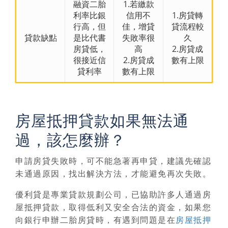
融資二胎
1.若繳款
利率比銀
信用不
1.房貸轉
行高，但
佳，增貸
貸流程較
貸款缺點
是比代書
失敗率很
久
房貸低，
高
2.房貸成
很接近信
2.房貸成
數有上限
貸利率
數有上限
房屋抵押貸款如果無法通
過，該怎麼辦？
申請房貸失敗時，可不能急著再申貸，建議先確認
未通過原因，找出解決方法，才能避免再次失敗。
優利貸是專業貸款規劃公司，已協助許多人通過
房
屋抵押貸款
，取得低利又安全合法的資金，如果您
向銀行申辦二胎房貸時，有遇到問題是在
房屋抵押