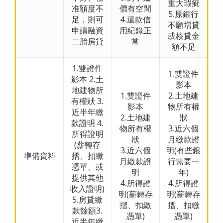
重大瑕疵
准額度不
價有空間
5.原銀行
足，則可
4.還款信
不願增貸
申請融資
用紀錄正
或核貸金
二胎房貸
常
額不足
1.雙證件
1.雙證件
影本 2.土
影本
地建物所
1.雙證件
2.土地建
有權狀 3.
影本
物所有權
近半年繳
2.土地建
狀
款證明 4.
物所有權
3.近六個
所得證明
狀
月繳款證
(薪轉存
3.近六個
明(有些銀
準備資料
摺、扣繳
月繳款證
行需要一
憑單、或
明
年)
提供其他
4.所得證
4.所得證
收入證明)
明(薪轉存
明(薪轉存
5.房貸繳
摺、扣繳
摺、扣繳
款餘額3.
憑單)
憑單)
近半年繳