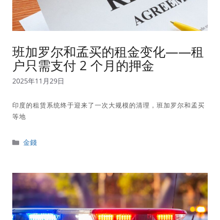
班加罗尔和孟买的租金变化——租
户只需支付 2 个月的押金
2025年11月29日
印度的租赁系统终于迎来了一次大规模的清理，班加罗尔和孟买
等地
分
金錢
類