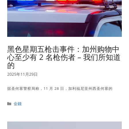
黑色星期五枪击事件：加州购物中
心至少有 2 名枪伤者 – 我们所知道
的
2025年11月29日
据圣何塞警察局称，11 月 28 日，加利福尼亚州西圣何塞的
分
金錢
類