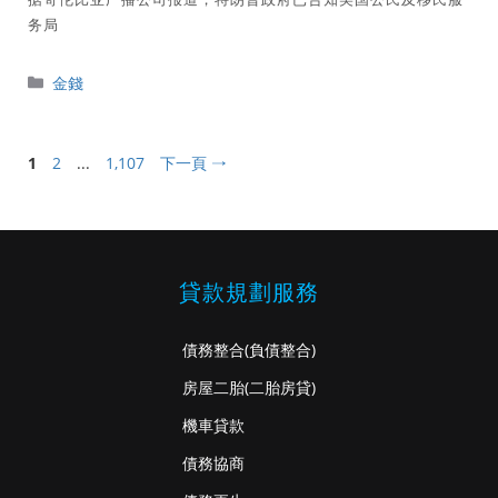
务局
分
金錢
類
頁
頁
頁
1
2
...
1,107
下一頁
→
面
面
面
貸款規劃服務
債務整合
(負債整合)
房屋二胎
(二胎房貸)
機車貸款
債務協商