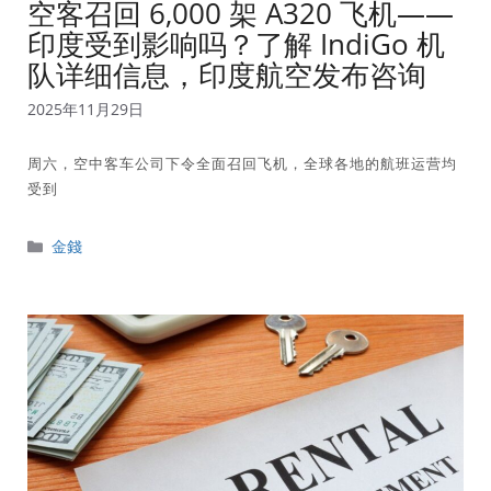
空客召回 6,000 架 A320 飞机——
印度受到影响吗？了解 IndiGo 机
队详细信息，印度航空发布咨询
2025年11月29日
周六，空中客车公司下令全面召回飞机，全球各地的航班运营均
受到
分
金錢
類