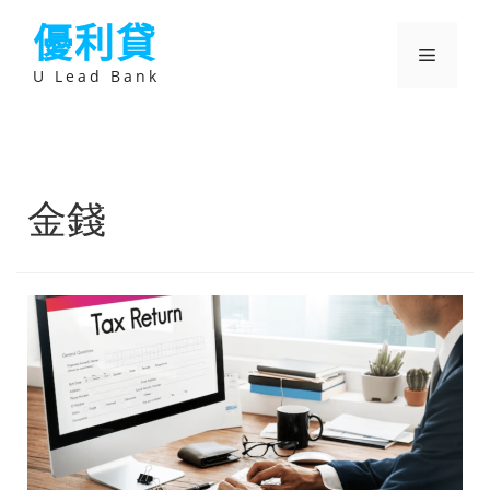
跳
優利貸
至
主
選
要
U Lead Bank
內
容
單
金錢