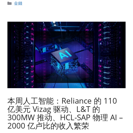
分
金錢
類
本周人工智能：Reliance 的 110
亿美元 Vizag 驱动、L&T 的
300MW 推动、HCL-SAP 物理 AI –
2000 亿卢比的收入繁荣