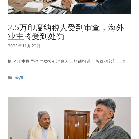
2.5万印度纳税人受到审查，海外
业主将受到处罚
2025年11月29日
据 PTI 本周早些时候援引消息人士的话报道，所得税部门正准
分
金錢
類