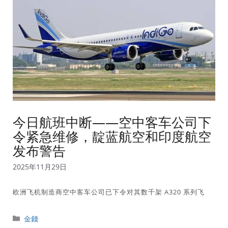
今日航班中断——空中客车公司下
令紧急维修，靛蓝航空和印度航空
发布警告
2025年11月29日
欧洲飞机制造商空中客车公司已下令对其数千架 A320 系列飞
分
金錢
類