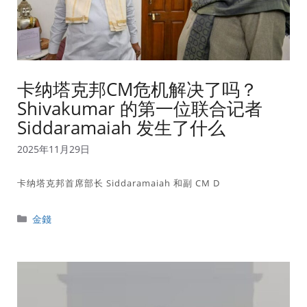
卡纳塔克邦CM危机解决了吗？
Shivakumar 的第一位联合记者
Siddaramaiah 发生了什么
2025年11月29日
卡纳塔克邦首席部长 Siddaramaiah 和副 CM D
分
金錢
類