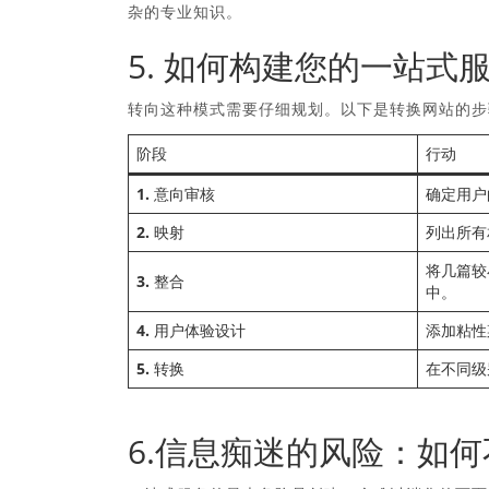
杂的专业知识。
5. 如何构建您的一站式
转向这种模式需要仔细规划。以下是转换网站的步
阶段
行动
1. 意向审核
确定用户
2. 映射
列出所有
将几篇较
3. 整合
中。
4. 用户体验设计
添加粘性
5. 转换
在不同级别
6.信息痴迷的风险：如