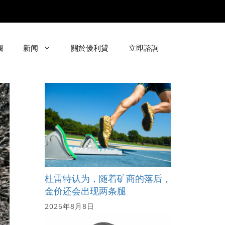
欄
新闻
關於優利貸
立即諮詢
杜雷特认为，随着矿商的落后，
金价还会出现两条腿
2026年8月8日