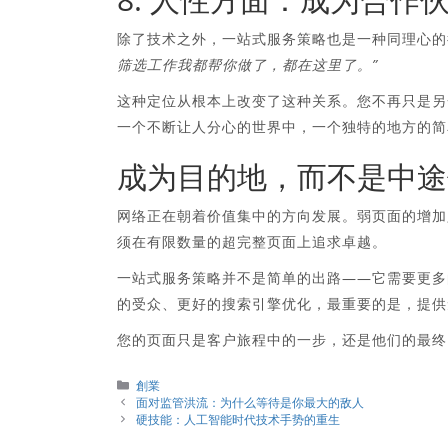
除了技术之外，一站式服务策略也是一种同理心
筛选工作我都帮你做了，都在这里了。”
这种定位从根本上改变了这种关系。您不再只是另
一个不断让人分心的世界中，一个独特的地方的简
成为目的地，而不是中途
网络正在朝着价值集中的方向发展。弱页面的增加只
须在有限数量的超完整页面上追求卓越。
一站式服务策略并不是简单的出路——它需要更多
的受众、更好的搜索引擎优化，最重要的是，提供
您的页面只是客户旅程中的一步，还是他们的最终
分
創業
類
面对监管洪流：为什么等待是你最大的敌人
硬技能：人工智能时代技术手势的重生