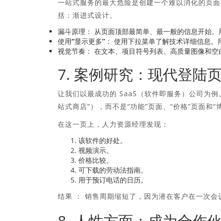
一站式服务的最大危险是创建一个难以消化的页面
括：渐进式设计。
漏斗原理：
从页面顶部最简单、最一般的信息开始。
使用“显示更多”：
使用下拉菜单了解技术详细信息。
视觉节奏：
在文本、项目符号列表、高质量图像和空
7. 案例研究：现代登陆
让我们以最成功的 SaaS（软件即服务）公司为
站式商店”），而不是“功能”页面、“价格”页面和“
在这一页上，人力资源经理发现：
该软件的好处。
视频演示。
价格比较。
可下载的劳动法指南。
用于预订电话的日历。
结果 ：
销售周期缩短了，因为潜在客户在一次会
8. 人性方面：成为合作