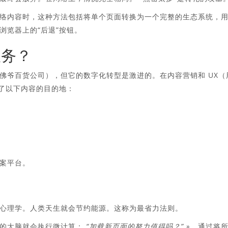
络内容时，这种方法包括将单个页面转换为一个完整的生态系统，
浏览器上的“后退”按钮。
服务？
佛爷百货公司），但它的数字化转型是激进的。在内容营销和 UX（
合了以下内容的目的地：
案平台。
心理学。人类天生就会节约能源。这称为最省力法则。
们的大脑就会执行微计算：
“加载新页面的努力值得吗？” »
。通过将