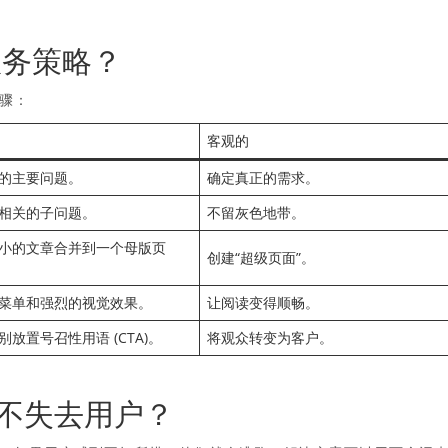
服务策略？
骤：
客观的
的主要问题。
确定真正的需求。
相关的子问题。
不留灰色地带。
小的文章合并到一个母版页
创建“超级页面”。
菜单和强烈的视觉效果。
让阅读变得顺畅。
放置号召性用语 (CTA)。
将观众转变为客户。
何不失去用户？