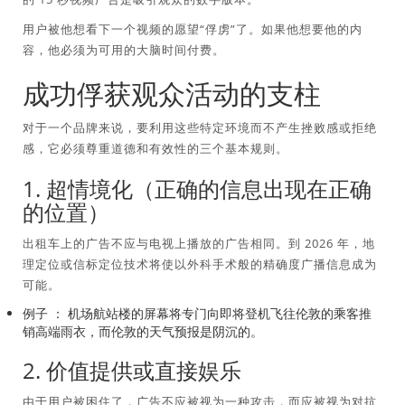
用户被他想看下一个视频的愿望“俘虏”了。如果他想要他的内
容，他必须为可用的大脑时间付费。
成功俘获观众活动的支柱
对于一个品牌来说，要利用这些特定环境而不产生挫败感或拒绝
感，它必须尊重道德和有效性的三个基本规则。
1. 超情境化（正确的信息出现在正确
的位置）
出租车上的广告不应与电视上播放的广告相同。到 2026 年，地
理定位或信标定位技术将使以外科手术般的精确度广播信息成为
可能。
例子 ：
机场航站楼的屏幕将专门向即将登机飞往伦敦的乘客推
销高端雨衣，而伦敦的天气预报是阴沉的。
2. 价值提供或直接娱乐
由于用户被困住了，广告不应被视为一种攻击，而应被视为对抗