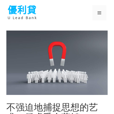
跳
優利貸
至
主
選
要
U Lead Bank
內
容
單
不强迫地捕捉思想的艺