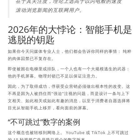
在于其关注度，理论上远高于以闪电般的速度
滚动浏览新闻的互联网用户。
2026年的大悖论：智能手机是
逃脱的钥匙
如果你今天问媒体专业人士，他们都会告诉你同样的事情：
纯粹
的肉体囚禁已不复存在
。
即使被困在电梯里或排队，一个人也有一个大规模逃生的武器：
他的手机屏幕。物理封锁已不足以保证注意力。
因此，为了取得成功，俘获受众营销必须做出根本性的改变。这
不再是因为人被挡住而“强迫”注视的问题，而是设计一条与上下
文相关、如此相关或如此有趣的消息，以至于消费者自愿选择将
目光从智能手机上移开，看向面前的屏幕。
“不可跳过”数字的案例
这个概念也被转移到网络上。 YouTube 或 TikTok 上不可跳过
的 15 秒视频广告是吸引观众的数字版本。