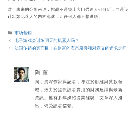
对于未来的公司来说，挑战不是锁上大门强迫人们倾听，而是设
计出如此迷人的内容泡沫，让任何人都不想逃脱。
分
市场营销
類
电子游戏会训练明天的机器人吗？
法国传销的真面目：在财富的海市蜃楼和对意义的追求之间
陶 董
陶，資深作家與記者，專注於財經與貸款領
域，致力於提供讀者實用的財務建議與最新
資訊。擁有多年媒體從業經驗，文章深入淺
出，備受讀者信賴。