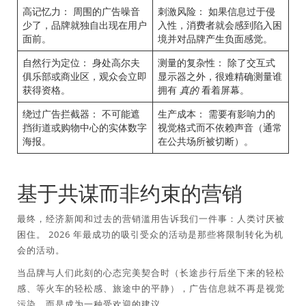
高记忆力：
周围的广告噪音
刺激风险：
如果信息过于侵
少了，品牌就独自出现在用户
入性，消费者就会感到陷入困
面前。
境并对品牌产生负面感觉。
自然行为定位：
身处高尔夫
测量的复杂性：
除了交互式
俱乐部或商业区，观众会立即
显示器之外，很难精确测量谁
获得资格。
拥有
真的
看着屏幕。
绕过广告拦截器：
不可能遮
生产成本：
需要有影响力的
挡街道或购物中心的实体数字
视觉格式而不依赖声音（通常
海报。
在公共场所被切断）。
基于共谋而非约束的营销
最终，经济新闻和过去的营销滥用告诉我们一件事：人类讨厌被
困住。 2026 年最成功的吸引受众的活动是那些将限制转化为机
会的活动。
当品牌与人们此刻的心态完美契合时（长途步行后坐下来的轻松
感、等火车的轻松感、旅途中的平静），广告信息就不再是视觉
污染，而是成为一种受欢迎的建议。