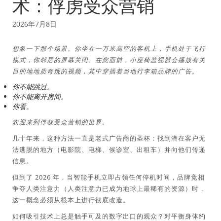
术：俘虏受众营销
2026年7月8日
想象一下那个场景。你坐在一万米高空的客机上，手机处于飞行
模式，你邻居的屏幕关闭。在您面前，小座椅监视器会播放有关
目的地地质奇观的视频，其中穿插着当地行李箱品牌的广告。
你不能跳过。
你不能离开房间。
你看。
欢迎来到俘获受众营销的世界。
几十年来，这种方法一直是老式广告商的圣杯：找到潜在客户无
法逃脱的地方（电影院、电梯、候诊室、出租车）并向他们传递
信息。
但到了 2026 年，当智能手机立即占领任何停机时间，品牌竞相
争夺人类注意力（人类注意力已成为地球上最稀有的资源）时，
这一概念必须从根本上进行彻底改造。
如何吸引技术上总是触手可及的数字出口的观众？对平衡身体约