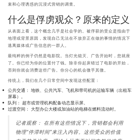
束和心理诱惑的沉浸式营销的调查。
什么是俘虏观众？原来的定义
从表面上看，这个概念几乎是社会学的。被俘获的受众是指由于
地理或背景原因，发现自己无法在不放弃正在做的事情的情况下
逃离媒体或广告信息的一群人。
最纯粹的例子仍然是电影院。当灯光熄灭、广告开始时，您就座
了。你已经为你的位置付了钱。除非你起床错过了电影的开始，
否则你就会消费这些广告。你分心的机会微乎其微。
传统上，我们在几个日常空间中发现这些配置：
公共交通：
地铁、公共汽车、飞机和带司机的运输车辆（出租车
屏幕）。
队列：
超市或管理机构配备动态显示屏。
过渡空间：
大型办公大楼或加油站的电梯在燃料流动时。
记者观察：
在所有这些情况下，营销都会利用
物理“停滞时间”来注入内容。这些受众的价值