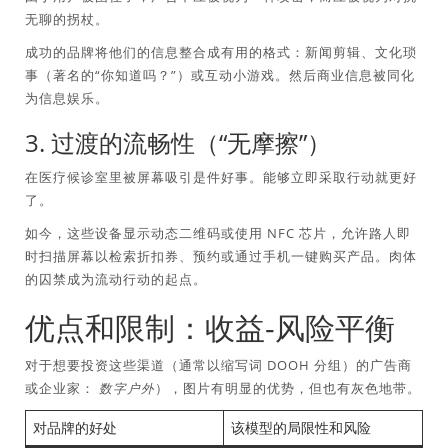
无聊的拐杖。
成功的品牌将他们的信息整合成有用的格式：新闻剪辑、文化琐
事（著名的“你知道吗？”）或互动小游戏。然后商业信息被同化
为
信息娱乐
。
3. 过渡的流畅性（“无摩擦”）
在医疗候诊室里被屏幕吸引是件好事。能够立即采取行动就更好
了。
如今，这些设备显示动态二维码或使用 NFC 芯片，允许路人即
时扫描屏幕以检索折扣券、预约或通过手机一键购买产品。肉体
的囚禁成为流动行动的起点。
优点和限制：收益-风险平衡
对于想要投​​资这些渠道（通常以缩写词 DOOH 分组）的广告商
或企业家：
数字户外
），图片有明显的优势，但也有灰色地带。
对品牌的好处
该模型的局限性和风险