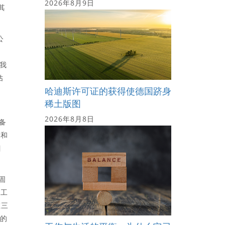
2026年8月9日
其
公
。
但我
估
哈迪斯许可证的获得使德国跻身
稀土版图
2026年8月8日
备
程和
目
固
的工
在三
色的