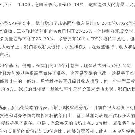
持续约卢比。 1,100，意味着收入增长13–14％。这些是强大的背景，尤
型CAP基金中，我们增加了未来两年收入超过18-20％的CAGR的
资本货物，工业和精选的制造名称已纠正20-25％，但继续在现场交付
量名称下降了25–30％。尽管拥有20％+ EPS的增长可见性，
。在大帽子上，我们喜欢私人银行，水泥和权力，在这些银行，收入和
市场。
00个基点。例如，在我们的3-4个计划中，现金从大约2.5％升至近
性触发的波动率提高而做好了准备。这不是看跌的电话 – 这是关于准
部署其中的一部分。尽管维持甚至升级其收入指导，但一些中型工
署的地方。我们的目标是一旦波动率平息和价值果断地出现，我们的
动态，多元化策略的偏爱。我们积极管理分配 – 目前在很大程度上对
货物和财务等国内增长杠杆的部门上。鉴于其相对表现不佳和强大
I的授权确保了责任。但是，当您每天的市场上涨2-3％时 – 就像我们
的NFO目前的价值超过50亿卢比，能够分配股权，债务，黄金和银