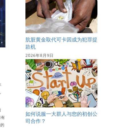
肮脏黄金取代可卡因成为犯罪提
款机
2026年8月9日
年
，
口
如何说服一大群人与您的初创公
拥有
司合作？
大的