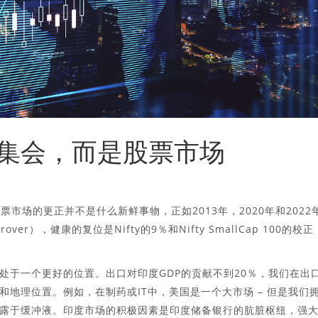
集会，而是股票市场
表示，印度股票市场的更正并不是什么新鲜事物，正如2013年，2020年和2022
er），健康的复位是Nifty的9％和Nifty SmallCap 100的校正
处于一个更好的位置。出口对印度GDP的贡献不到20％，我们在出
地理位置。例如，在制药或IT中，美国是一个大市场 – 但是我们
露于缓冲液。印度市场的积极因素是印度储备银行的肮脏枢纽，强