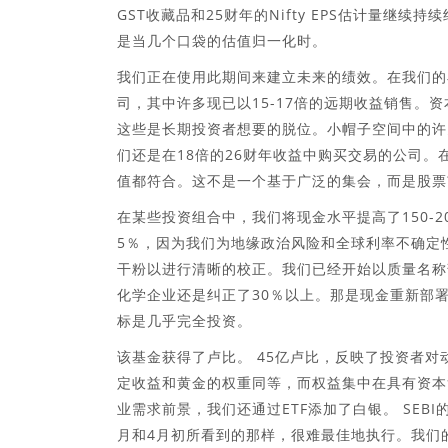
GST收藏品和25财年的Nifty EPS估计量继续
是当几个口袋的估值归一化时。
我们正在使用此期间来建立未来的绩效。在我们的小
司，其中许多现已以15-17倍的远期收益销售。
这些是长期投资者想要的脱位。小帽子空间中的许多质
们还是在18倍的26财年收益中购买交易的公司
值都符合。这不是一个基于广泛的集会，而是股票
在某些投资组合中，我们将现金水平提高了150-2
5％，因为我们为地缘政治风险和全球利率不确定
干粉以进行清晰的校正。我们已经开始以质量名称
化学企业还是纠正了30％以上。那是现金重新部
标是几乎完全投资。
该基金获得了卢比。 45亿卢比，反映了投资者对
定收益和黄金的权重同等，而权益集中在具有资本
业需求前景，我们还通过ETF添加了白银。 SEB
月和4月初所看到的那样，很难最佳地执行。我们