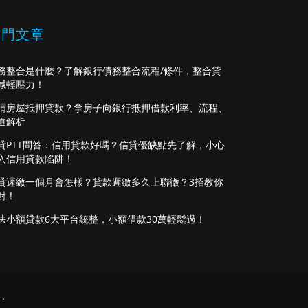
熱門文章
務整合是什麼？了解銀行債務整合流程/條件，整合貸
減輕壓力！
謂房屋抵押貸款？拿房子向銀行抵押借款利率、流程、
道解析
貸PTT問答：信用貸款好嗎？信貸優缺點先了解，小心
入信用貸款陷阱！
貸遲繳一個月會怎樣？貸款遲繳多久上聯徵？3招教你
對！
法小額貸款6大平台統整，小額借款30萬輕鬆過！
.