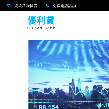
貸款諮詢留言
免費電話諮詢
跳
優利貸
至
主
要
U Lead Bank
內
容