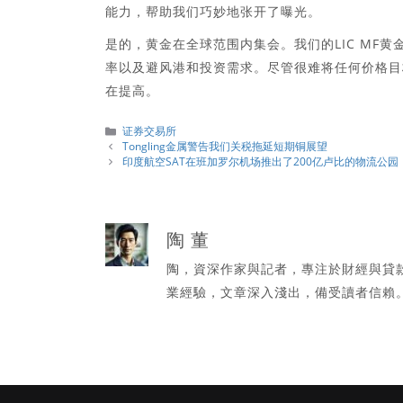
能力，帮助我们巧妙地张开了曝光。
是的，黄金在全球范围内集会。我们的LIC MF
率以及避风港和投资需求。尽管很难将任何价格目
在提高。
分
证券交易所
類
Tongling金属警告我们关税拖延短期铜展望
印度航空SAT在班加罗尔机场推出了200亿卢比的物流公园
陶 董
陶，資深作家與記者，專注於財經與貸
業經驗，文章深入淺出，備受讀者信賴