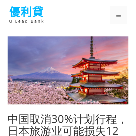
跳
優利貸
至
主
選
要
U Lead Bank
內
容
單
中国取消30%计划行程，
日本旅游业可能损失12