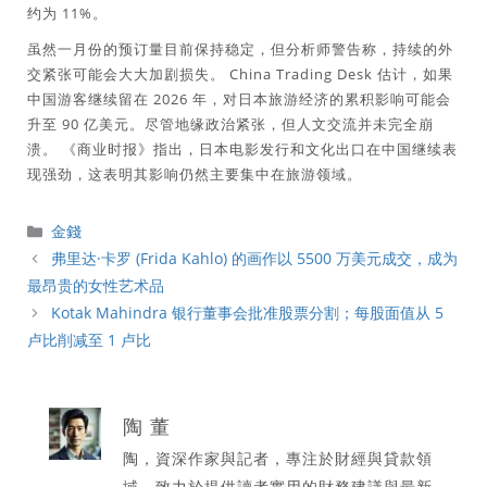
约为 11%。
虽然一月份的预订量目前保持稳定，但分析师警告称，持续的外
交紧张可能会大大加剧损失。 China Trading Desk 估计，如果
中国游客继续留在 2026 年，对日本旅游经济的累积影响可能会
升至 90 亿美元。尽管地缘政治紧张，但人文交流并未完全崩
溃。 《商业时报》指出，日本电影发行和文化出口在中国继续表
现强劲，这表明其影响仍然主要集中在旅游领域。
分
金錢
類
弗里达·卡罗 (Frida Kahlo) 的画作以 5500 万美元成交，成为
最昂贵的女性艺术品
Kotak Mahindra 银行董事会批准股票分割；每股面值从 5
卢比削减至 1 卢比
陶 董
陶，資深作家與記者，專注於財經與貸款領
域，致力於提供讀者實用的財務建議與最新