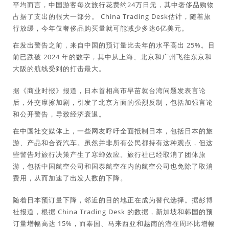
平均而言，中国游客每次旅行花费约24万日元，其中奢侈品购物
占据了支出的很大一部分。 China Trading Desk估计，随着旅
行放缓，今年仅奢侈品购买量就可能减少多达6亿美元。
在发出警告之前，来自中国的预订量比去年的水平高出 25%。目
前已跌破 2024 年的数字，其中从上海、北京和广州飞往东京和
大阪的航线受到的打击最大。
据《商业时报》报道，日本首相高市早苗就台湾问题发表言论
后，外交摩擦加剧，引发了北京方面的强烈反制，包括加强言论
和公开警告，导致经济衰退。
在中国社交媒体上，一些网友呼吁全面抵制日本，包括日本的旅
游、产品和合资汽车。虽然并非所有公民都持有这种观点，但这
些警告对旅行决策产生了寒蝉效应。旅行社已经取消了团体旅
游，包括中国航空公司和国泰航空在内的航空公司也免除了取消
费用，从而加速了出发人数的下降。
随着日本预订量下降，邻近的目的地正在成为替代选择。据彭博
社报道，根据 China Trading Desk 的数据，新加坡和韩国的预
订量增幅高达 15%，而泰国、马来西亚和越南的潜在周环比增幅