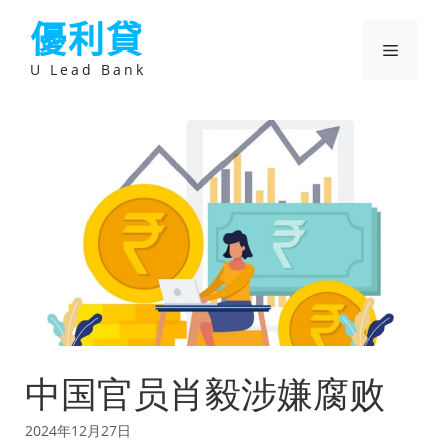
跳
優利貸
至
主
選
要
U Lead Bank
內
容
單
中国官员肖毅涉嫌腐败
2024年12月27日