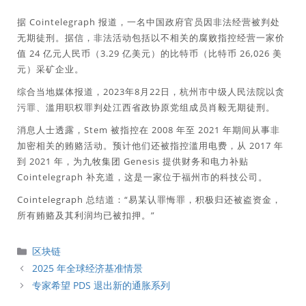
据 Cointelegraph 报道，一名中国政府官员因非法经营被判处
无期徒刑。据信，非法活动包括以不相关的腐败指控经营一家价
值 24 亿元人民币（3.29 亿美元）的比特币（比特币 26,026 美
元）采矿企业。
综合当地媒体报道，2023年8月22日，杭州市中级人民法院以贪
污罪、滥用职权罪判处江西省政协原党组成员肖毅无期徒刑。
消息人士透露，Stem 被指控在 2008 年至 2021 年期间从事非
加密相关的贿赂活动。预计他们还被指控滥用电费，从 2017 年
到 2021 年，为九牧集团 Genesis 提供财务和电力补贴
Cointelegraph 补充道，这是一家位于福州市的科技公司。
Cointelegraph 总结道：“易某认罪悔罪，积极归还被盗资金，
所有贿赂及其利润均已被扣押。”
分
区块链
類
2025 年全球经济基准情景
专家希望 PDS 退出新的通胀系列