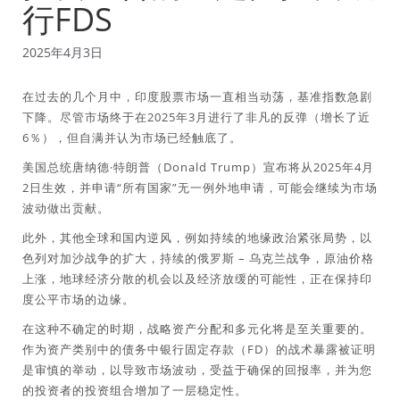
行FDS
2025年4月3日
在过去的几个月中，印度股票市场一直相当动荡，基准指数急剧
下降。尽管市场终于在2025年3月进行了非凡的反弹（增长了近
6％），但自满并认为市场已经触底了。
美国总统唐纳德·特朗普（Donald Trump）宣布将从2025年4月
2日生效，并申请“所有国家”无一例外地申请，可能会继续为市场
波动做出贡献。
此外，其他全球和国内逆风，例如持续的地缘政治紧张局势，以
色列对加沙战争的扩大，持续的俄罗斯 – 乌克兰战争，原油价格
上涨，地球经济分散的机会以及经济放缓的可能性，正在保持印
度公平市场的边缘。
在这种不确定的时期，战略资产分配和多元化将是至关重要的。
作为资产类别中的债务中银行固定存款（FD）的战术暴露被证明
是审慎的举动，以导致市场波动，受益于确保的回报率，并为您
的投资者的投资组合增加了一层稳定性。