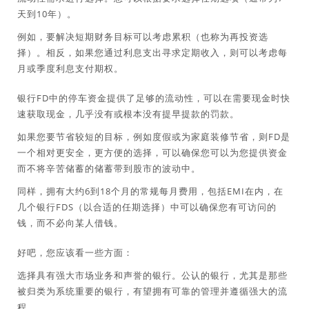
天到10年）。
例如，要解决短期财务目标可以考虑累积（也称为再投资选
择）。相反，如果您通过利息支出寻求定期收入，则可以考虑每
月或季度利息支付期权。
银行FD中的停车资金提供了足够的流动性，可以在需要现金时快
速获取现金，几乎没有或根本没有提早提款的罚款。
如果您要节省较短的目标，例如度假或为家庭装修节省，则FD是
一个相对更安全，更方便的选择，可以确保您可以为您提供资金
而不将辛苦储蓄的储蓄带到股市的波动中。
同样，拥有大约6到18个月的常规每月费用，包括EMI在内，在
几个银行FDS（以合适的任期选择）中可以确保您有可访问的
钱，而不必向某人借钱。
好吧，您应该看一些方面：
选择具有强大市场业务和声誉的银行。公认的银行，尤其是那些
被归类为系统重要的银行，有望拥有可靠的管理并遵循强大的流
程。