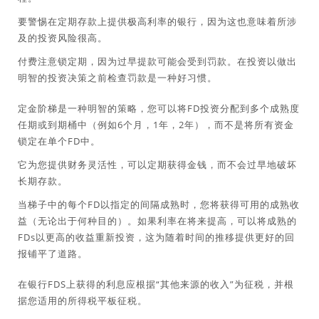
要警惕在定期存款上提供极高利率的银行，因为这也意味着所涉
及的投资风险很高。
付费注意锁定期，因为过早提款可能会受到罚款。在投资以做出
明智的投资决策之前检查罚款是一种好习惯。
定金阶梯是一种明智的策略，您可以将FD投资分配到多个成熟度
任期或到期桶中（例如6个月，1年，2年），而不是将所有资金
锁定在单个FD中。
它为您提供财务灵活性，可以定期获得金钱，而不会过早地破坏
长期存款。
当梯子中的每个FD以指定的间隔成熟时，您将获得可用的成熟收
益（无论出于何种目的）。如果利率在将来提高，可以将成熟的
FDs以更高的收益重新投资，这为随着时间的推移提供更好的回
报铺平了道路。
在银行FDS上获得的利息应根据“其他来源的收入”为征税，并根
据您适用的所得税平板征税。