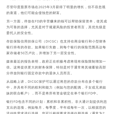
尽管印度股票市场在2025年3月获得了明显的增长，但不容忽视
的衰退，他们可能会侵蚀您的财富。
另一方面，停放在FD的辛苦赚来的钱可以帮助保留资本，使其成
为可靠的选择，尤其是对于规避风险的投资者而言，其优先级是
委托人的安全性。
存款保险信用担保公司（DICGC）也支持在商业银行和小型财务
银行持有的存款。如果银行失败，则每个银行的保险范围高达每
家存储者50万卢比，并增加了另一层安全性。
媒体最近的报告表明，政府正在积极考虑将现有保险限制增加一
倍。这将提供更大的财务保障，特别是对于通常将其储蓄较高部
分停放到银行固定存款中的退休人员而言。
从战略上讲，DICGC保护可以通过将您的存款分布在多个银行
中，并具有不同的权利和能力（例如与您的配偶，子女或兄弟姐
妹的联合帐户），而不是将所有资金锁定在单个银行FD中。
银行FD包含不同的计划：累积和非累积性。非大通计划提供利息
支出的选项，例如每月，每季度，半年或每年一次，以根据您的
流动性需求进行选择。您可以根据要求选择任期选项（通常为7