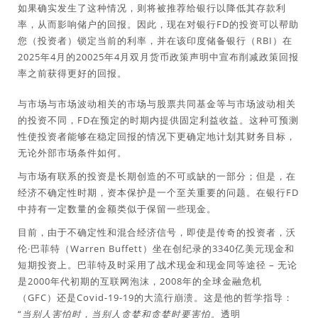
如果确实发生了这种情况，则将被推荐给银行以降低其存款利
率，从而影响储户的回报。因此，现在对银行FD的投资可以帮助
您（投资者）锁定当前的利率，并在该印度储备银行（RBI）在
2025年4月的20025年4月双月货币政策声明中宣布削减政策回报
率之前获得更好的回报。
与市场与市场波动相关的市场与股票共同基金等与市场波动相关
的投资不同，FD在预定的时期内提供固定利益收益。这种可预测
性使投资者能够在稳定回报的情况下更确定地计划其财务目标，
无论外部市场条件如何。
与市场有联系的投资是长期创造的不可或缺的一部分；但是，在
经济不确定性时期，资本保护是一个至关重要的问题。在银行FD
中持有一定数量的金额类似于保留一些现金。
目前，由于不确定性和混合经济信号，即使是传奇的投资者，沃
伦·巴菲特（Warren Buffett）坐在创纪录的3340亿美元现金和
短期投资上。巴菲特及时采用了战术现金和现金同等途径 – 无论
是2000年代初期的互联网泡沫，2008年的全球金融危机
（GFC）还是Covid-19-19的大流行崩溃。这是他的哲学指导：
“
当别人害怕时，当别人贪婪和贪婪时要害怕。
透明