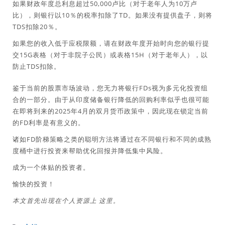
如果财政年度总利息超过50,000卢比（对于老年人为10万卢
比），则银行以10％的税率扣除了TD。如果没有提供盘子，则将
TDS扣除20％。
如果您的收入低于应税限额，请在财政年度开始时向您的银行提
交15G表格（对于非院子公民）或表格15H（对于老年人），以
防止TDS扣除。
鉴于当前的股票市场波动，您无力将银行FDs视为多元化投资组
合的一部分。由于从印度储备银行降低的回购利率似乎也很可能
在即将到来的2025年4月的双月货币政策中，因此现在锁定当前
的FD利率是有意义的。
诸如FD阶梯策略之类的聪明方法将通过在不同银行和不同的成熟
度桶中进行投资来帮助优化回报并降低集中风险。
成为一个体贴的投资者。
愉快的投资！
本文首先出现在个人资源上
这里
。