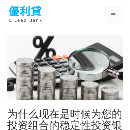
跳
優利貸
至
主
選
要
U Lead Bank
內
容
單
为什么现在是时候为您的
投资组合的稳定性投资银