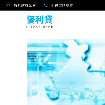
貸款諮詢留言
免費電話諮詢
跳
優利貸
至
主
要
U Lead Bank
內
容