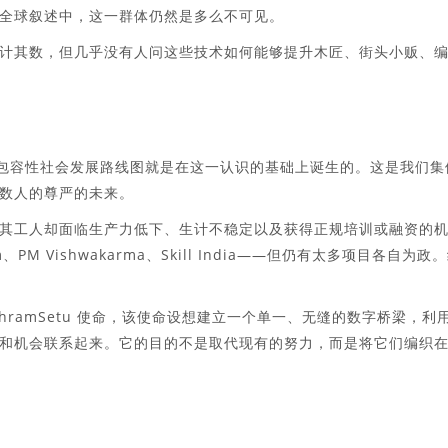
全球叙述中，这一群体仍然是多么不可见。
计其数，但几乎没有人问这些技术如何能够提升木匠、街头小贩、
能促进包容性社会发展路线图就是在这一认识的基础上诞生的。这是我们集
数人的尊严的未来。
其工人却面临生产力低下、生计不稳定以及获得正规培训或融资的
M Vishwakarma、Skill India——但仍有太多项目各自为政
ramSetu 使命，该使命设想建立一个单一、无缝的数字桥梁，利
和机会联系起来。它的目的不是取代现有的努力，而是将它们编织