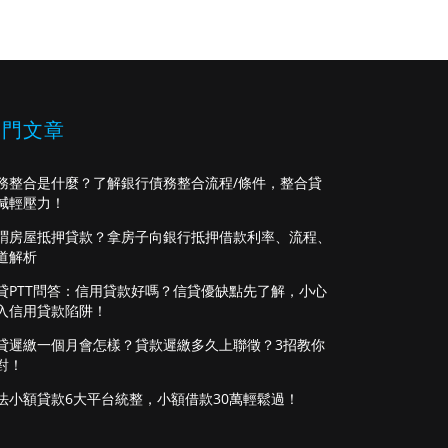
熱門文章
務整合是什麼？了解銀行債務整合流程/條件，整合貸
減輕壓力！
謂房屋抵押貸款？拿房子向銀行抵押借款利率、流程、
道解析
貸PTT問答：信用貸款好嗎？信貸優缺點先了解，小心
入信用貸款陷阱！
貸遲繳一個月會怎樣？貸款遲繳多久上聯徵？3招教你
對！
法小額貸款6大平台統整，小額借款30萬輕鬆過！