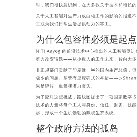
时，我们很快意识到，在大多数关于技术和增长的
关于人工智能对生产力或白领工作的影响的报道不
工或为我们日常生活提供动力的零工。
为什么包容性必须是起点
NITI Aayog 的前沿技术中心推出的人工智
努力改变话题——从少数人的工作未来，转向大多
非正规部门贡献了印度近一半的国内生产总值，但
极少的问题。尽管有里程碑式的举措——e-Shram、P
果是碎片、重复和潜力丧失。
为了应对这些挑战，路线图提出了一项国家数字 Sh
技术的力量将每个工人与身份、信任、财务、技能
起，形成一个生机勃勃的赋权生态系统。
整个政府方法的孤岛