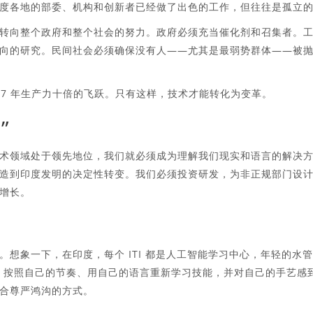
度各地的部委、机构和创新者已经做了出色的工作，但往往是孤立
转向整个政府和整个社会的努力。政府必须充当催化剂和召集者。
向的研究。民间社会必须确保没有人——尤其是最弱势群体——被
47 年生产力十倍的飞跃。只有这样，技术才能转化为变革。
”
术领域处于领先地位，我们就必须成为理解我们现实和语言的解决
造到印度发明的决定性转变。我们必须投资研发，为非正规部门设
增长。
想象一下，在印度，每个 ITI 都是人工智能学习中心，年轻的水
，按照自己的节奏、用自己的语言重新学习技能，并对自己的手艺感
合尊严鸿沟的方式。