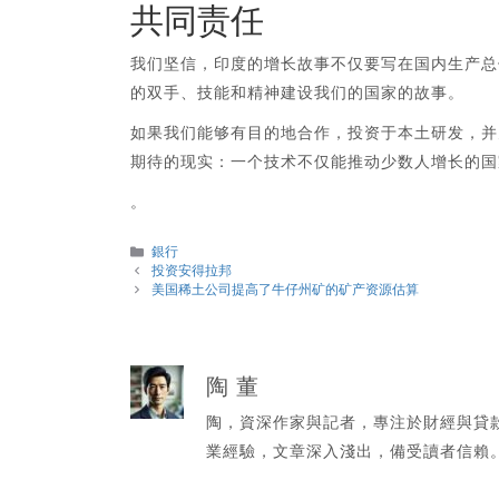
共同责任
我们坚信，印度的增长故事不仅要写在国内生产总
的双手、技能和精神建设我们的国家的故事。
如果我们能够有目的地合作，投资于本土研发，并为每个工
期待的现实：一个技术不仅能推动少数人增长的国
。
分
銀行
類
投资安得拉邦
美国稀土公司提高了牛仔州矿的矿产资源估算
陶 董
陶，資深作家與記者，專注於財經與貸
業經驗，文章深入淺出，備受讀者信賴