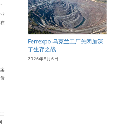
的。
工业
抛在
Ferrexpo 乌克兰工厂关闭加深
了生存之战
2026年8月6日
方案
计价
管工
到