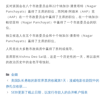
反对派国会在八个市政委员会和22个纳加尔·潘查塔特（Nagar
Panchayats）赢得了主席的职位，而阿姆·阿德米（AAP）党
（AAP）在一个市政委员会中赢得了主席的职位，在一个纳加尔·
帕切亚特（Nagar Panchayat）中赢得了一个市政委员会的职
位。
独立候选人在五个市政委员会和十个纳加尔·潘查特（Nagar
Panchayats）赢得了主席的职位。
人民党在大多数市政病房中赢得了胜利或领导。
首席部长Vishnu Deo Sai说，这是一个历史性的一天，将以该州
的政治历史中的金色字母蚀刻。
分
金錢
類
美国队长勇敢的新世界票房收藏第1天：漫威电影在剧院中的
挣扎仅收获…..
SEBI更新了截止日期，以发行存款人的合并帐户报表