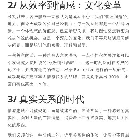
2/ 从效率到情感：文化变革
长期以来，客户服务一直被认为是成本中心：我们“管理问题”的
地方。但今天成功的公司已经明白：每一次互动都是一个品牌场
景。一个体现您的价值观、建立亲密关系、将功能性交流转变为
难忘体验的机会。这是一个深刻的变化。我们不再只培训顾问解
决问题，而是培训他们倾听、理解和感受。
一句善意的话、一种善解人意的语气、一点个性化的关注都可以
引发研究人员所说的“积极情绪高峰”——这一时刻铭刻在客户的
记忆中，并滋养他们的依恋。根据 Forrester 进行的一项研究，
成功与客户建立牢固情感联系的品牌，其复购率高出 300%，正
面口碑也高出 2.5 倍。
3/ 真实关系的时代
情感忠诚不能被规定，而是被建立的。它通常源于一种感知的真
实性。面对大量的广告信息，消费者正在寻找真实、连贯且人性
化的东西。
我们必须创造一种情感上的、近乎关系性的体验，让客户不再感