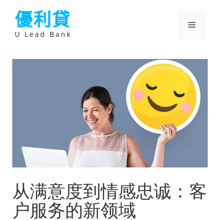
跳
優利貸
至
主
選
要
U Lead Bank
內
容
單
从满意度到情感忠诚：客
户服务的新领域