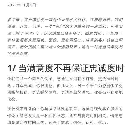
2025年11月5日
多年来，客户满意度一直是企业追求的目标。终极晴雨表。我们
测量、计算、记录。一个“满意”的客户就值得一次胜利。但事实
是：到了 2025 年，仅仅满足已经不够了。品牌发现，一旦另一
种体验看起来更顺畅、更快、更有同理心，满意的客户就会立即
离开。新的挑战？建立持久的情感纽带，这是一种超越简单交易
的依恋形式。
1/ 当满意度不再保证忠诚度时
让我们举一个简单的例子。您通过应用程序订餐。交货准时到
达，订单完成。你很满意。但几天后，另一个平台为您提供了更
清晰的报价、更温暖的信息、更适合您的语气。你会毫不犹豫地
改变。
没什么不寻常的：你与该品牌没有联系。这就是现代客户服务的
悖论：满意度只是一种理性状态，通常与特定时刻相关。情感忠
诚是锚定在时间上的。它基于情感：信任、认可、依恋。