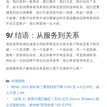
流。我们来到一家商店，我们聊天，我们大笑，我们记住了名
字。如今的消费者甚至希望在屏幕后面找到这种联系。他们想要
感觉到自己很重要，他们不是系统中的一张票，而是一张脸，一
个故事。在数字化世界中成功重建这种关系温暖的品牌将获得的
不仅仅是客户：他们将获得一位大使。
9/ 结语：从服务到关系
满意度和情感忠诚度之间的界限是区分快乐客户和依恋客户的关
键。一个是消费，另一个是参与。一个是比较，另一个是防御。
随着一切变得自动化，真正的奢华不再是速度，而是情感联系。
明白这一点的品牌不再仅仅追求效率：他们希望变得有意义。
如果最终客户服务的未来是把心置于关系的中心呢？
分
市场营销
類
BEML 2026 财年第二季度利润下降 5.8% 至 4.8 亿卢比；收
入下滑 2.4%
《边境 2》发售日期已确定！瓦伦·达万 (Varun Dhawan) 的
士兵装扮走红，粉丝称“装货价值 100 亿卢比”