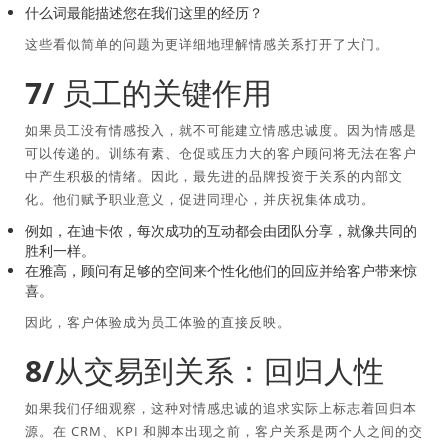
什么词最能描述您在我们这里的经历？
这些看似简单的问题为更详细地理解情感关系打开了大门。
7/ 员工的关键作用
如果员工没有情感投入，就不可能建立情感忠诚度。因为情感是
可以传递的。训练有素、仓促或压力大的客户顾问将无法在客户
中产生积极的情绪。因此，最先进的品牌投资于关系的内部文
化。他们赋予职业意义，促进同理心，并庆祝集体成功。
例如，在迪卡侬，每次成功的互动都会由团队分享，就像共同的
胜利一样。
在雅高，顾问有足够的空间来个性化他们的回应并给客户带来惊
喜。
因此，客户体验成为员工体验的直接反映。
8/从交易到关系：回归人性
如果我们仔细观察，这种对情感忠诚的追求实际上标志着回归本
源。在 CRM、KPI 和脚本出现之前，客户关系是两个人之间的交