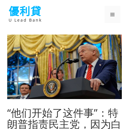
跳
優利貸
至
主
選
要
U Lead Bank
內
容
單
“他们开始了这件事”：特
朗普指责民主党，因为白