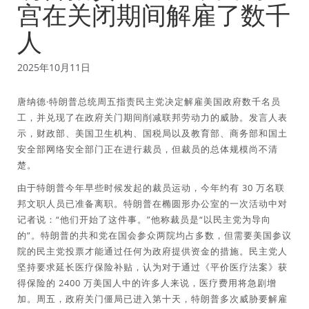
宫在关闭期间解雇了数千
人
2025年10月11日
唐纳德·特朗普总统周五指责民主党决定解雇美国政府数千名员
工，并兑现了在政府关门期间削减联邦劳动力的威胁。发言人表
示，财政部、美国卫生机构、国税局以及教育部、商务部和国土
安全部网络安全部门正在进行裁员，但裁员的总体规模尚不清
楚。
由于特朗普今年早些时候发起的裁员运动，今年约有 30 万名联
邦文职人员已准备离职。特朗普在椭圆形办公室的一次活动中对
记者说：“他们开始了这件事。”他称裁员是“以民主党为导向
的”。特朗普的共和党在国会参众两院均占多数，但需要美国参议
院的民主党投票才能通过任何为政府提供资金的措施。民主党人
坚持要求延长医疗保险补贴，认为对于通过《平价医疗法案》获
得保险的 2400 万美国人中的许多人来说，医疗费用将急剧增
加。周五，政府关门僵局已进入第十天，特朗普多次威胁要解雇