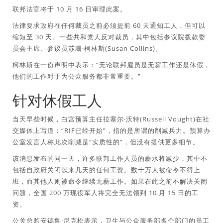
联邦法官将于 10 月 16 日审理此案。
法律要求政府在任何裁员之前必须提前 60 天通知工人，但可以
缩短至 30 天。一些共和党人反对裁员，其中包括参议院拨款委
员会主席、参议员苏珊·柯林斯(Susan Collins)。
柯林斯在一份声明中表示：“无论联邦雇员是无薪工作还是休假，
他们的工作对于为公众服务都非常重要。”
针对休假工人
当天早些时候，白宫预算主任拉塞尔·沃特(Russell Vought)在社
交媒体上写道：“RIF已经开始”，指的是所谓的削减兵力。预算办
公室发言人称此次削减是“实质性的”，但没有提供更多细节。
该消息发布的同一天，许多联邦工作人员的薪水将减少，其中不
包括自政府关闭以来几天的任何工资。数十万人被命令不得上
班，而其他人则被命令继续无薪工作。如果在此之前不解决关闭
问题，全国 200 万现役军人将完全无法领到 10 月 15 日的工
资。
公关总监安德鲁·尼克松表示，卫生与公众服务部多个部门的员工