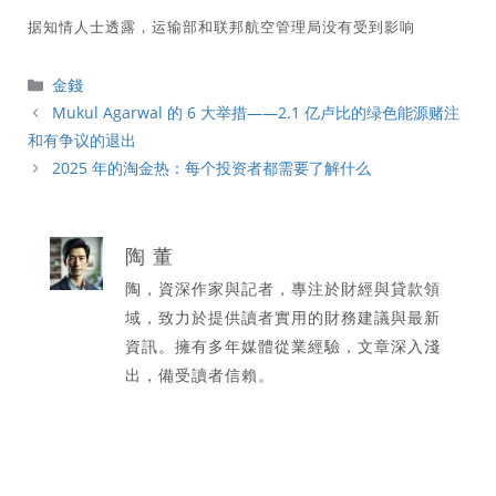
据知情人士透露，运输部和联邦航空管理局没有受到影响
分
金錢
類
Mukul Agarwal 的 6 大举措——2.1 亿卢比的绿色能源赌注
和有争议的退出
2025 年的淘金热：每个投资者都需要了解什么
陶 董
陶，資深作家與記者，專注於財經與貸款領
域，致力於提供讀者實用的財務建議與最新
資訊。擁有多年媒體從業經驗，文章深入淺
出，備受讀者信賴。