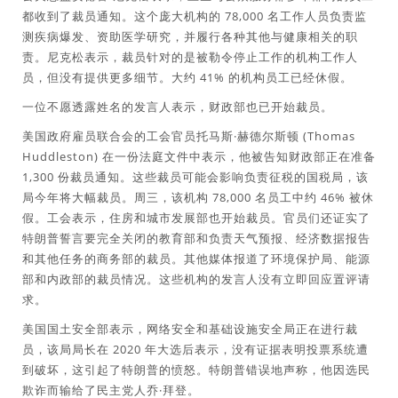
都收到了裁员通知。这个庞大机构的 78,000 名工作人员负责监
测疾病爆发、资助医学研究，并履行各种其他与健康相关的职
责。尼克松表示，裁员针对的是被勒令停止工作的机构工作人
员，但没有提供更多细节。大约 41% 的机构员工已经休假。
一位不愿透露姓名的发言人表示，财政部也已开始裁员。
美国政府雇员联合会的工会官员托马斯·赫德尔斯顿 (Thomas
Huddleston) 在一份法庭文件中表示，他被告知财政部正在准备
1,300 份裁员通知。这些裁员可能会影响负责征税的国税局，该
局今年将大幅裁员。周三，该机构 78,000 名员工中约 46% 被休
假。工会表示，住房和城市发展部也开始裁员。官员们还证实了
特朗普誓言要完全关闭的教育部和负责天气预报、经济数据报告
和其他任务的商务部的裁员。其他媒体报道了环境保护局、能源
部和内政部的裁员情况。这些机构的发言人没有立即回应置评请
求。
美国国土安全部表示，网络安全和基础设施安全局正在进行裁
员，该局局长在 2020 年大选后表示，没有证据表明投票系统遭
到破坏，这引起了特朗普的愤怒。特朗普错误地声称，他因选民
欺诈而输给了民主党人乔·拜登。