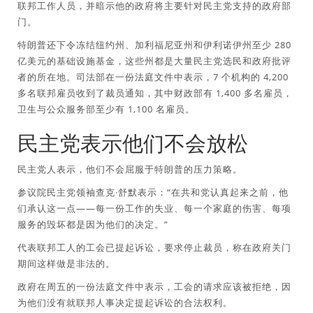
联邦工作人员，并暗示他的政府将主要针对民主党支持的政府部
门。
特朗普还下令冻结纽约州、加利福尼亚州和伊利诺伊州至少 280
亿美元的基础设施基金，这些州都是大量民主党选民和政府批评
者的所在地。司法部在一份法庭文件中表示，7 个机构的 4,200
多名联邦雇员收到了裁员通知，其中财政部有 1,400 多名雇员，
卫生与公众服务部至少有 1,100 名雇员。
民主党表示他们不会放松
民主党人表示，他们不会屈服于特朗普的压力策略。
参议院民主党领袖查克·舒默表示：“在共和党认真起来之前，他
们承认这一点——每一份工作的失业、每一个家庭的伤害、每项
服务的毁坏都是因为他们的决定。”
代表联邦工人的工会已提起诉讼，要求停止裁员，称在政府关门
期间这样做是非法的。
政府在周五的一份法庭文件中表示，工会的请求应该被拒绝，因
为他们没有就联邦人事决定提起诉讼的合法权利。