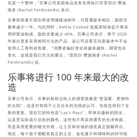
实是一个警钟，”百事公司美国食品业务首席执行官雷切尔·费迪
南多 (Rachel Ferdinando) 表示。
乐事烘焙薯片现在将使用橄榄油制作，与普通版本相比，脂肪含
量将减少一半。与此同时，Kettle Cooked 低脂原味海盐片将采
用鳄梨油制成，脂肪含量减少 40%。百事公司表示，将于 2026
年推出更多采用相同方法的产品。该公司还誓言在新版本中不会
使用人工香料或色素。 “消费者偏好变化得越来越快，期望也在
变化，这就是我们关注的重点，”雷切尔·费迪南多 (Rachel
Ferdinando) 说。
乐事将进行 100 年来最大的改
造
百事公司表示，乐事的新标志给人的感觉就像是“更温暖、更独特
的太阳”，这是对有助于土豆生长的光线的认可。包装也得到了全
新的更新。现在它的特色是“Lay’s Rays”，即来自徽标的阳光，
以及受实际成分启发的颜色。这些包不再采用通常的光泽饰面，
而是采用更重的哑光外观，让土豆和农场的感觉真正脱颖而出。
现在，每个袋子都配有真正的土豆、金色薯片和调味料的特写镜