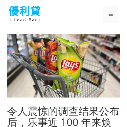
跳
優利貸
至
主
選
要
U Lead Bank
內
容
單
令人震惊的调查结果公布
后，乐事近 100 年来焕