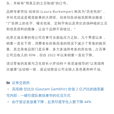
头，并标有“用真正的土豆制成”的口号。
品牌专家劳拉·伯肯珀 (Laura Burkemper) 称其为“历史性的”，
并补充说这是视觉叙事的大师班。伯肯珀告诉福克斯商业频道：
“广告牌上的名字、哑光包装、定制字体以及突出农场种植的土豆
和优质原料的图像，让这个品牌不容错过。”
此举正值乐事的母公司百事可乐面临压力之际。几个季度以来，
销量一直在下滑，消费者在价格高涨的情况下减少了零食的购买
量。其北美食品部门是乐事、多力多滋和奇多的所在地，占百事
公司总收入的 60%，但自 2022 年以来销量一直在下降。
清洁零食的发展与卫生部长小罗伯特·F·肯尼迪领导的“让美国再
次健康”运动相一致，该运动敦促公司去除人造色素和种子油。
分
证券交易所
類
高塔姆·甘比尔 (Gautam Gambhir) 价值 2 亿卢比的德里豪
宅内部：一睹印度队教练奢华的生活方式
由于签证发放量下降，赴美印度学生人数下降 44%