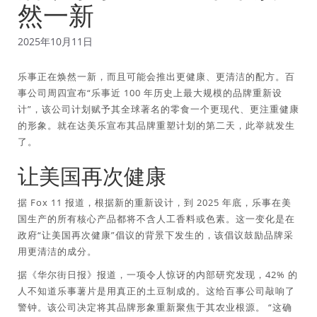
然一新
2025年10月11日
乐事正在焕然一新，而且可能会推出更健康、更清洁的配方。百
事公司周四宣布“乐事近 100 年历史上最大规模的品牌重新设
计”，该公司计划赋予其全球著名的零食一个更现代、更注重健康
的形象。就在达美乐宣布其品牌重塑计划的第二天，此举就发生
了。
让美国再次健康
据 Fox 11 报道，根据新的重新设计，到 2025 年底，乐事在美
国生产的所有核心产品都将不含人工香料或色素。这一变化是在
政府“让美国再次健康”倡议的背景下发生的，该倡议鼓励品牌采
用更清洁的成分。
据《华尔街日报》报道，一项令人惊讶的内部研究发现，42% 的
人不知道乐事薯片是用真正的土豆制成的。这给百事公司敲响了
警钟。该公司决定将其品牌形象重新聚焦于其农业根源。 “这确