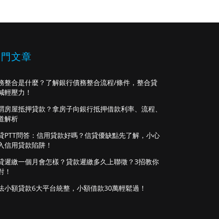
熱門文章
務整合是什麼？了解銀行債務整合流程/條件，整合貸
減輕壓力！
謂房屋抵押貸款？拿房子向銀行抵押借款利率、流程、
道解析
貸PTT問答：信用貸款好嗎？信貸優缺點先了解，小心
入信用貸款陷阱！
貸遲繳一個月會怎樣？貸款遲繳多久上聯徵？3招教你
對！
法小額貸款6大平台統整，小額借款30萬輕鬆過！