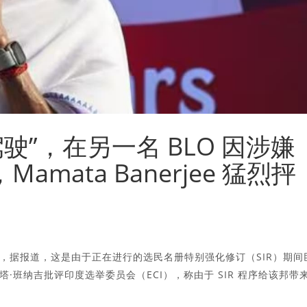
驶”，在另一名 BLO 因涉嫌
amata Banerjee 猛烈抨
，据报道，这是由于正在进行的选民名册特别强化修订（SIR）期间
班纳吉批评印度选举委员会（ECI），称由于 SIR 程序给该邦带