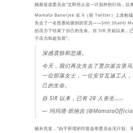
她敦促该委员会“立即停止这一计划外的行动，以
Mamata Banerjee 在 X（前 Twitt
失去了一名投票站级别的官员——Smt Shanti 
的压力下结束了自己的生命。自 SIR 开始以来，
于压力和超负荷”。
深感震惊和悲痛。
今天，我们再次失去了贾尔派古里马尔的一名
一位部落女士，一位安甘瓦迪工人，在
己的生命。
自 SIR 以来，已有 28 人丧生……
— 玛玛塔·班纳吉 (@MamataOfficia
她补充道，“由于所谓的印度选举委员会无计划、