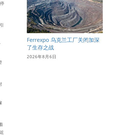
即停
力引
Ferrexpo 乌克兰工厂关闭加深
身
了生存之战
2026年8月6日
望
时
嫁
着
近