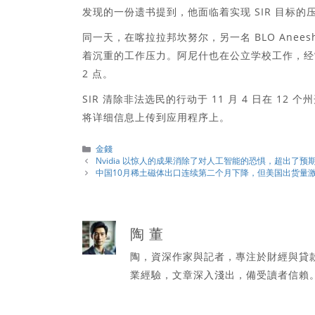
发现的一份遗书提到，他面临着实现 SIR 目标
同一天，在喀拉拉邦坎努尔，另一名 BLO Anee
着沉重的工作压力。阿尼什也在公立学校工作，经
2 点。
SIR 清除非法选民的行动于 11 月 4 日在 1
将详细信息上传到应用程序上。
分
金錢
類
Nvidia 以惊人的成果消除了对人工智能的恐惧，超出了预
中国10月稀土磁体出口连续第二个月下降，但美国出货量
陶 董
陶，資深作家與記者，專注於財經與貸
業經驗，文章深入淺出，備受讀者信賴