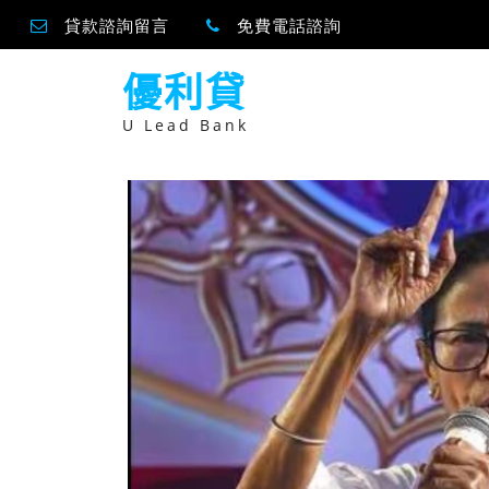
貸款諮詢留言
免費電話諮詢
跳
優利貸
至
主
要
U Lead Bank
內
容