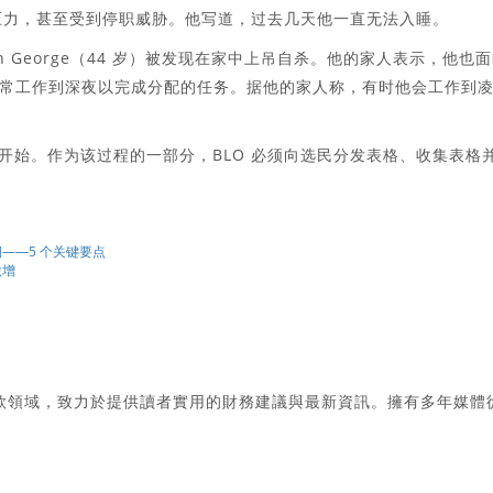
的压力，甚至受到停职威胁。他写道，过去几天他一直无法入睡。
sh George（44 岁）被发现在家中上吊自杀。他的家人表示，他也
常工作到深夜以完成分配的任务。据他的家人称，有时他会工作到
2 个州开始。作为该过程的一部分，BLO 必须向选民分发表格、收集表格
期——5 个关键要点
激增
款領域，致力於提供讀者實用的財務建議與最新資訊。擁有多年媒體
。