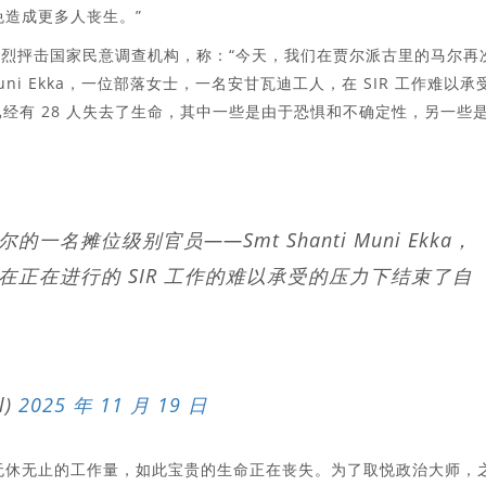
免造成更多人丧生。”
er）上发帖猛烈抨击国家民意调查机构，称：“今天，我们在贾尔派古里的马尔再
Muni Ekka，一位部落女士，一名安甘瓦迪工人，在 SIR 工作难以承
已经有 28 人失去了生命，其中一些是由于恐惧和不确定性，另一些
摊位级别官员——Smt Shanti Muni Ekka，
正在进行的 SIR 工作的难以承受的压力下结束了自
l)
2025 年 11 月 19 日
无休无止的工作量，如此宝贵的生命正在丧失。为了取悦政治大师，