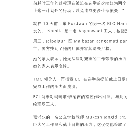
前耗时三年的过程现在被迫在选举前夕缩短为两个月，
止这一计划外的行动，以免造成更多生命损失。”
就在 10 天前，东 Burdwan 的另一名 BLO
发的。 Namita 是一名 Anganwadi 工人，被指定为
周三，Jalpaiguri 区 Malbazar Rangamati
亡。警方找到了她的尸体并将其送去尸检。
她的家人表示，她无法应对繁重的工作带来的压力，包括分
她的家人表示哀悼。
TMC 领导人一再指责 ECI 在选举前提前截止
完成工作的压力而崩溃。
ECI 尚未对玛玛塔·班纳吉的指控作出回应。与
给现场工人。
斋浦尔的一名公立学校教师 Mukesh Jangi
巨大的工作量和截止日期的压力，这促使他采取了