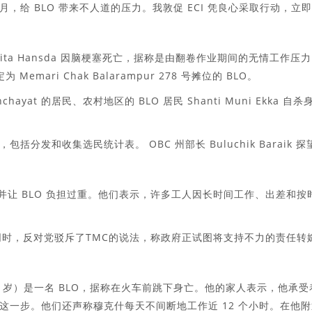
给 BLO 带来不人道的压力。我敦促 ECI 凭良心采取行动，立
 Namita Hansda 因脑梗塞死亡，据称是由翻卷作业期间的无情工作压
 Memari Chak Balarampur 278 号摊位的 BLO。
 panchayat 的居民、农村地区的 BLO 居民 Shanti Muni Ekka 自杀
发和收集选民统计表。 OBC 州部长 Buluchik Baraik 探
日期并让 BLO 负担过重。他们表示，许多工人因长时间工作、出差和按
此同时，反对党驳斥了TMC的说法，称政府正试图将支持不力的责任转
d（45 岁）是一名 BLO，据称在火车前跳下身亡。他的家人表示，他承受
这一步。他们还声称穆克什每天不间断地工作近 12 个小时。在他附