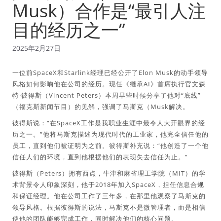
Musk）合作是“最引人注
目的经历之一”
2025年2月27日
一位前SpaceX和Starlink经理已经公开了Elon Musk的动手领导
风格如何影响他在公司的经历。现任《继承AI》首席执行官文森
特·彼得斯（Vincent Peters）本周早些时候分享了他对“底线”
（福克斯新闻节目）的见解，强调了马斯克（Musk解决。
彼得斯说：“在SpaceX工作是我职业生涯中最令人大开眼界的经
历之一。”他将马斯克描述为现代时代的工业家，他完全信任他的
员工，直到他们被证明为之前。彼得斯补充说：“他创造了一个他
信任人们的环境，直到他根据他们的表现失去信任为止。”
彼得斯（Peters）拥有西点，牛津和麻省理工学院（MIT）的学
术背景令人印象深刻，他于2018年加入SpaceX，担任信息合规
和保证经理。他在公司工作了三年多，在那里他观察了马斯克的
领导风格。根据彼得斯的说法，马斯克不是微管理者，而是相信
使他的团队能够完成工作，同时解决他们的核心问题。