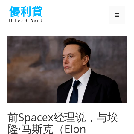
跳
優利貸
至
主
選
要
U Lead Bank
內
容
單
前Spacex经理说，与埃
隆·马斯克（Elon