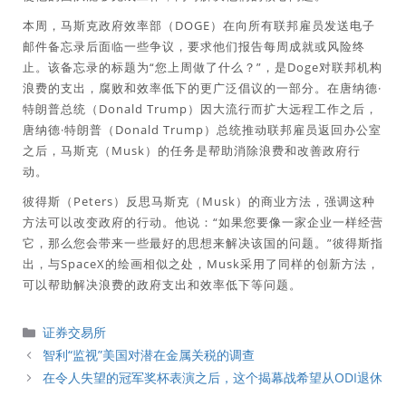
本周，马斯克政府效率部（DOGE）在向所有联邦雇员发送电子
邮件备忘录后面临一些争议，要求他们报告每周成就或风险终
止。该备忘录的标题为“您上周做了什么？”，是Doge对联邦机构
浪费的支出，腐败和效率低下的更广泛倡议的一部分。在唐纳德·
特朗普总统（Donald Trump）因大流行而扩大远程工作之后，
唐纳德·特朗普（Donald Trump）总统推动联邦雇员返回办公室
之后，马斯克（Musk）的任务是帮助消除浪费和改善政府行
动。
彼得斯（Peters）反思马斯克（Musk）的商业方法，强调这种
方法可以改变政府的行动。他说：“如果您要像一家企业一样经营
它，那么您会带来一些最好的思想来解决该国的问题。”彼得斯指
出，与SpaceX的绘画相似之处，Musk采用了同样的创新方法，
可以帮助解决浪费的政府支出和效率低下等问题。
分
证券交易所
類
智利“监视”美国对潜在金属关税的调查
在令人失望的冠军奖杯表演之后，这个揭幕战希望从ODI退休