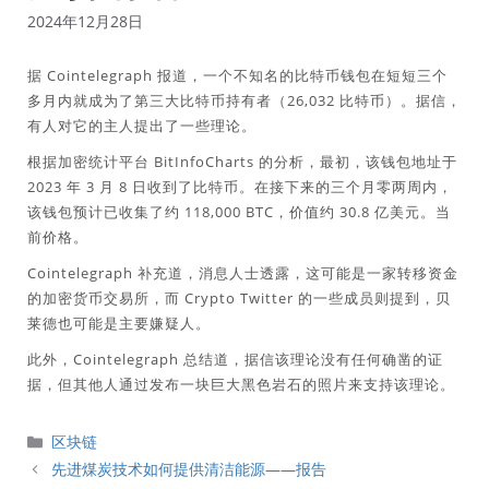
2024年12月28日
据 Cointelegraph 报道，一个不知名的比特币钱包在短短三个
多月内就成为了第三大比特币持有者（26,032 比特币）。据信，
有人对它的主人提出了一些理论。
根据加密统计平台 BitInfoCharts 的分析，最初，该钱包地址于
2023 年 3 月 8 日收到了比特币。在接下来的三个月零两周内，
该钱包预计已收集了约 118,000 BTC，价值约 30.8 亿美元。当
前价格。
Cointelegraph 补充道，消息人士透露，这可能是一家转移资金
的加密货币交易所，而 Crypto Twitter 的一些成员则提到，贝
莱德也可能是主要嫌疑人。
此外，Cointelegraph 总结道，据信该理论没有任何确凿的证
据，但其他人通过发布一块巨大黑色岩石的照片来支持该理论。
分
区块链
類
先进煤炭技术如何提供清洁能源——报告