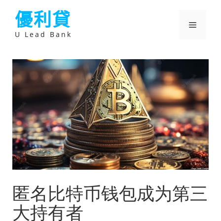
跳
優利貸
至
主
選
要
U Lead Bank
內
容
單
匿名比特币钱包成为第三
大持有者