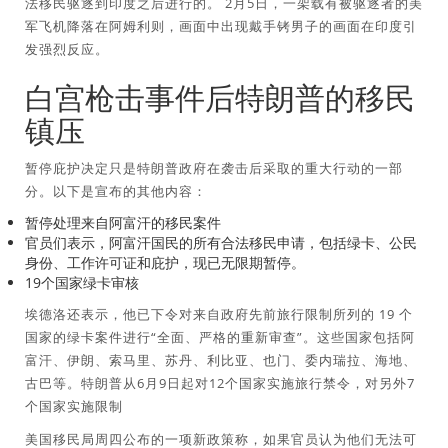
法移民驱逐到印度之后进行的。 2月5日，一架载有被驱逐者的美
军飞机降落在阿姆利则，画面中出现戴手铐男子的画面在印度引
发强烈反应。
白宫枪击事件后特朗普的移民
镇压
暂停庇护决定只是特朗普政府在袭击后采取的重大行动的一部
分。以下是宣布的其他内容：
暂停处理来自阿富汗的移民案件
官员们表示，阿富汗国民的所有合法移民申请，包括绿卡、公民
身份、工作许可证和庇护，现已无限期暂停。
19个国家绿卡审核
埃德洛还表示，他已下令对来自政府先前旅行限制所列的 19 个
国家的绿卡案件进行“全面、严格的重新审查”。这些国家包括阿
富汗、伊朗、索马里、苏丹、利比亚、也门、委内瑞拉、海地、
古巴等。特朗普从6月9日起对12个国家实施旅行禁令，对另外7
个国家实施限制
美国移民局周四公布的一项新政策称，如果官员认为他们无法可