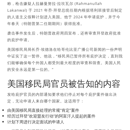
称，枪击嫌疑人拉赫曼努拉·拉坎瓦尔 (Rahmanullah
Lakanwal) 于 2021 年乔·拜登总统任期内根据塔利班接管后制定
的人道主义假释计划进入美国。他于 2024 年申请庇护，并于今
年春天（特朗普第二任期期间）获得批准。
袭击事件发生后，特朗普政府周四宣布，还将审查拜登政府批准
的庇护申请。
美国移民局局长乔·埃德洛在给哥伦比亚广播公司新闻的一份声明
中证实了这一暂停。他说，“移民局已暂停所有庇护决定，直到我
们能够确保每个外国人都受到最大程度的审查和筛查。美国人民
的安全永远是第一位的。”
美国移民局官员被告知的内容
发给庇护官员的内部通知要求他们停止对每个庇护案件做出决
定，无论申请人来自哪个国家。这适用于：
由美国移民局直接处理的常规“肯定”案件
经历过拜登“欢迎盟友行动”的阿富汗人提起的案件
计划下周进行决定面试的申请人