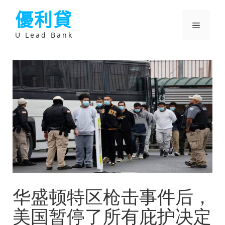
跳
優利貸
至
主
選
要
U Lead Bank
內
容
單
华盛顿特区枪击事件后，
美国暂停了所有庇护决定