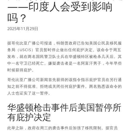
——印度人会受到影响
吗？
2025年11月29日
据哥伦比亚广播公司报道，特朗普政府已告知美国公民及移民服
务局（USCIS）官员暂时停止做出任何庇护决定。该命令于周五
发布，就在两名国民警卫队士兵在华盛顿特区被枪杀几天后。其
中一名守卫已经死亡。嫌疑袭击者是一名阿富汗男子，今年早些
时候获得庇护。
哥伦比亚广播公司新闻首先获得的该指令指示庇护官员在另行通
知之前不得批准、拒绝或关闭任何庇护案件。两名熟悉该命令的
人士也证实了这一暂停。
华盛顿枪击事件后美国暂停所
有庇护决定
此举之际，政府在周三的袭击事件后加强了移民限制。据官员