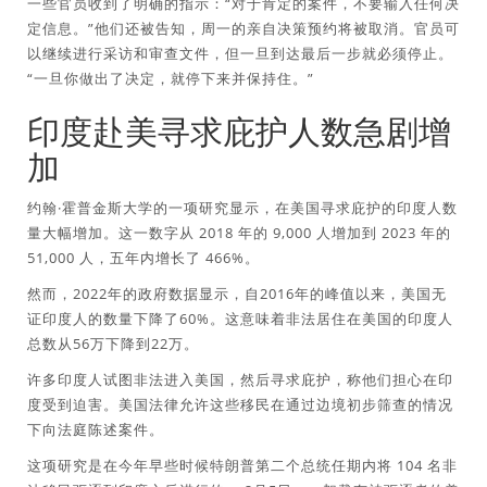
一些官员收到了明确的指示：“对于肯定的案件，不要输入任何决
定信息。”他们还被告知，周一的亲自决策预约将被取消。官员可
以继续进行采访和审查文件，但一旦到达最后一步就必须停止。
“一旦你做出了决定，就停下来并保持住。”
印度赴美寻求庇护人数急剧增
加
约翰·霍普金斯大学的一项研究显示，在美国寻求庇护的印度人数
量大幅增加。这一数字从 2018 年的 9,000 人增加到 2023 年的
51,000 人，五年内增长了 466%。
然而，2022年的政府数据显示，自2016年的峰值以来，美国无
证印度人的数量下降了60%。这意味着非法居住在美国的印度人
总数从56万下降到22万。
许多印度人试图非法进入美国，然后寻求庇护，称他们担心在印
度受到迫害。美国法律允许这些移民在通过边境初步筛查的情况
下向法庭陈述案件。
这项研究是在今年早些时候特朗普第二个总统任期内将 104 名非