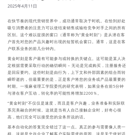
2025年4月11日
在快节奏的现代营销世界中，成功通常取决于时机。在恰到好处
吸引消费者的注意力可以使结束销售或输给竞争对手之间的所有
区别。这个难以捉摸的窗口（通常称为“黄金时刻”）是从潜在客
户首先对您的产品兴趣时出现的短暂机会窗口。通常，这是在客
户联系业务的前几分钟内。
黄金时刻是客户最有可能参与或转换的关键点。这可能是某人决
定根据需要采取行动的确切瞬间 – 无论是完成购买，注册服务还
是回应要约。这些时刻是由行为，上下文和外部因素的组合而转
瞬即逝的，但最重要的是，正是客户将您的业务或产品最重要的
时期。一项麻省理工学院委托的研究表明，如果业务在前5分钟
与潜在客户互动，转化率的可能性将增加2200％。
“黄金时刻”不仅仅是速度，而且是客户兴趣，业务准备和实际联
系完美融合的时候。这就是当有人自己接触企业时，好奇心很
高，他们完全可以接受您的业务所说的话。
基本自动化的答复完全错过了这一点。真正的参与需要像人类一
样。这就是允许企业了解客户实际需求的原因。这是关于使对话