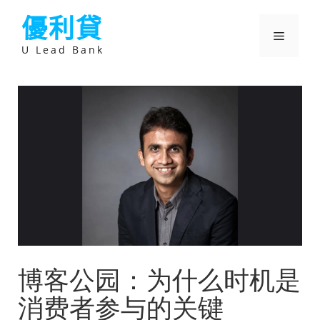
跳
優利貸
至
主
選
要
U Lead Bank
內
容
單
博客公园：为什么时机是
消费者参与的关键