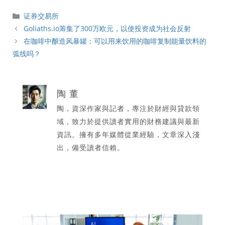
分
证券交易所
類
Goliaths.io筹集了300万欧元，以使投资成为社会反射
在咖啡中酿造风暴罐：可以用来饮用的咖啡复制能量饮料的
弧线吗？
陶 董
陶，資深作家與記者，專注於財經與貸款領
域，致力於提供讀者實用的財務建議與最新
資訊。擁有多年媒體從業經驗，文章深入淺
出，備受讀者信賴。