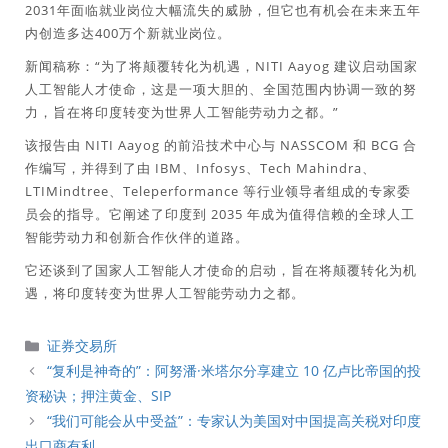
2031年面临就业岗位大幅流失的威胁，但它也有机会在未来五年
内创造多达400万个新就业岗位。
新闻稿称：“为了将颠覆转化为机遇，NITI Aayog 建议启动国家
人工智能人才使命，这是一项大胆的、全国范围内协调一致的努
力，旨在将印度转变为世界人工智能劳动力之都。”
该报告由 NITI Aayog 的前沿技术中心与 NASSCOM 和 BCG 合
作编写，并得到了由 IBM、Infosys、Tech Mahindra、
LTIMindtree、Teleperformance 等行业领导者组成的专家委
员会的指导。它阐述了印度到 2035 年成为值得信赖的全球人工
智能劳动力和创新合作伙伴的道路。
它还谈到了国家人工智能人才使命的启动，旨在将颠覆转化为机
遇，将印度转变为世界人工智能劳动力之都。
分
证券交易所
類
“复利是神奇的”：阿努潘·米塔尔分享建立 10 亿卢比帝国的投
资秘诀；押注黄金、SIP
“我们可能会从中受益”：专家认为美国对中国提高关税对印度
出口商有利