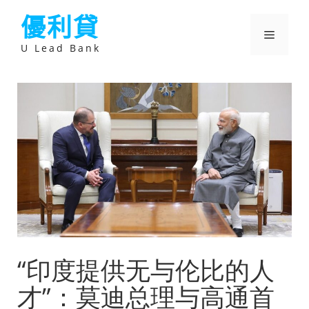
跳
優利貸
至
主
選
要
U Lead Bank
內
容
單
“印度提供无与伦比的人
才”：莫迪总理与高通首