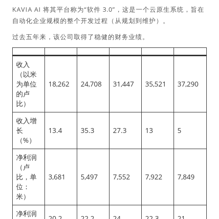
KAVIA AI 将其平台称为“软件 3.0”，这是一个云原生系统，旨在
自动化企业规模的整个开发过程（从规划到维护）。
过去五年来，该公司取得了稳健的财务业绩。
收入
（以米
为单位
18,262
24,708
31,447
35,521
37,290
的卢
比）
收入增
长
13.4
35.3
27.3
13
5
（%）
净利润
（卢
比，单
3,681
5,497
7,552
7,922
7,849
位：
米）
净利润
20.2
22.2
24
22.3
21