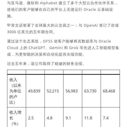
与亚马逊、微软和 Alphabet 建立了多个大型云合作伙伴关系，
使他们的客户能够在自己的平台上无缝运行 Oracle 云基础设
施。
甲骨文还签署了全球最大的云交易之一：与 OpenAI 签订了价值
3000 亿美元的五年期合同。
通过这个生态系统，OFSS 使客户能够将其数据库与 Oracle
Cloud 上的 ChatGPT、Gemini 和 Grok 等先进人工智能模型集
成，为更智能的决策和自动化提供尖端功能。
过去五年来，该公司取得了稳健的财务业绩。
收入
（以米
为单位
49,839
52,215
56,983
63,730
68,468
的卢
比）
收入增
长
2.5
4.8
9.1
11.8
7.4
（%）