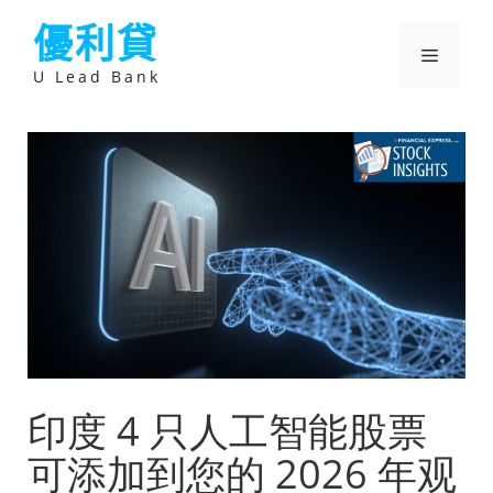
跳
優利貸
至
主
選
要
U Lead Bank
內
容
單
印度 4 只人工智能股票
可添加到您的 2026 年观