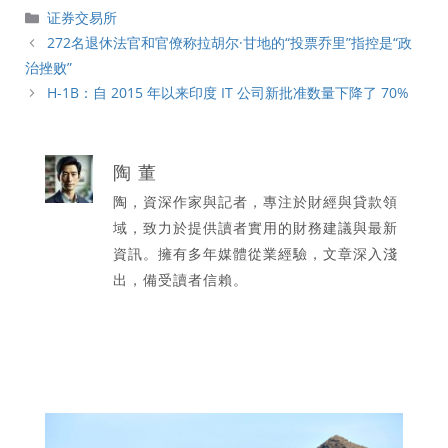
分
证券交易所
類
272名退休法官和官僚称拉胡尔·甘地的“投票乔里”指控是“政
治挫败”
H-1B：自 2015 年以来印度 IT 公司新批准数量下降了 70%
陶 董
陶，資深作家與記者，專注於財經與貸款領
域，致力於提供讀者實用的財務建議與最新
資訊。擁有多年媒體從業經驗，文章深入淺
出，備受讀者信賴。