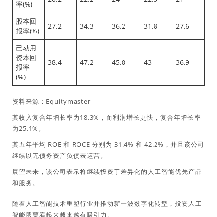
率(%)
股本回
27.2
34.3
36.2
31.8
27.6
报率(%)
已动用
资本回
38.4
47.2
45.8
43
36.9
报率
(%)
资料来源：Equitymaster
其收入复合年增长率为18.3%，而利润增长更快，复合年增长率
为25.1%。
其五年平均 ROE 和 ROCE 分别为 31.4% 和 42.2%，并且该公司
继续以无债务资产负债表运营。
展望未来，该公司表示将继续投资于差异化的人工智能优先产品
和服务。
随着人工智能技术重塑行业并推动新一波数字化转型，投资人工
智能股票看起来越来越有吸引力。