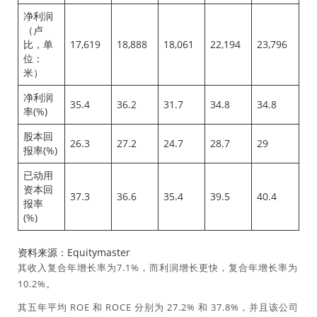
净利润
（卢
比，单
17,619
18,888
18,061
22,194
23,796
位：
米）
净利润
35.4
36.2
31.7
34.8
34.8
率(%)
股本回
26.3
27.2
24.7
28.7
29
报率(%)
已动用
资本回
37.3
36.6
35.4
39.5
40.4
报率
(%)
资料来源：Equitymaster
其收入复合年增长率为7.1%，而利润增长更快，复合年增长率为
10.2%。
其五年平均 ROE 和 ROCE 分别为 27.2% 和 37.8%，并且该公司