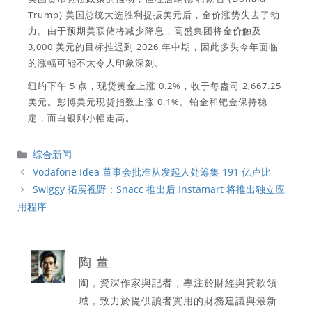
Trump) 美国总统大选胜利提振美元后，金价涨势失去了动
力。由于预期美联储将减少降息，高盛集团将金价触及
3,000 美元的目标推迟到 2026 年中期，因此多头今年面临
的涨幅可能不太令人印象深刻。
纽约下午 5 点，现货黄金上涨 0.2%，收于每盎司 2,667.25
美元。彭博美元现货指数上涨 0.1%。铂金和钯金保持稳
定，而白银则小幅走高。
分
综合新闻
類
Vodafone Idea 董事会批准从发起人处筹集 191 亿卢比
Swiggy 拓展视野：Snacc 推出后 Instamart 将推出独立应
用程序
陶 董
陶，資深作家與記者，專注於財經與貸款領
域，致力於提供讀者實用的財務建議與最新