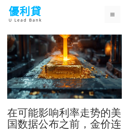
跳
優利貸
至
主
選
要
U Lead Bank
內
容
單
在可能影响利率走势的美
国数据公布之前，金价连