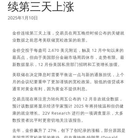
续第三天上涨
2025年1月10日
金价连续第三天上涨，交易员在周五晚些时候公布的关键就
业数据之前思考美联储宽松政策的前景。
金价交投于每盎司 2,670 美元附近，触及 12 月中旬以来的
最高点，但由于美国部分金融市场周四休市，走势有限。最
新数据显示，12 月份美国私营部门招聘和工资增长放缓。
美联储在决定降息时需要平衡这一点与新的通胀担忧，上个
月的会议纪要重申了更加谨慎的宽松政策。较低的借贷成本
通常对黄金有利，因为黄金不提供利息。
交易员现在将注意力转向周五公布的 12 月非农就业数据，
预计该数据将显示经济学家预计 2025 年将持续温和但仍健
康的就业增长。22V Research 进行的一项调查显示，大多
数投资者比平时更密切地关注该报告。
去年，金价飙升了 27%，创下了创纪录的涨幅，部分原因是
美国货币宽松政策的推动，但在唐纳德·特朗普 (Donald