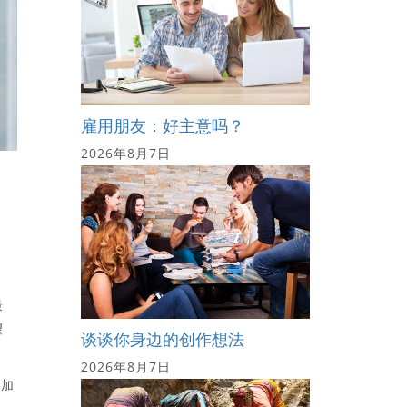
雇用朋友：好主意吗？
2026年8月7日
最
望
谈谈你身边的创作想法
2026年8月7日
增加