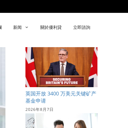
欄
新闻
關於優利貸
立即諮詢
英国开放 3400 万美元关键矿产
基金申请
2026年8月7日