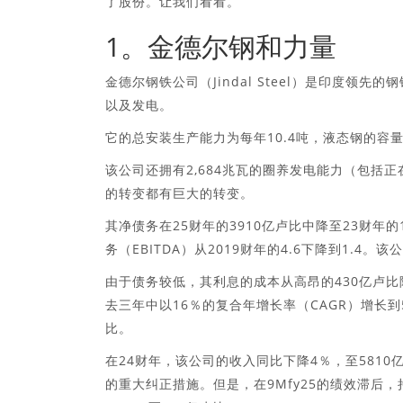
了股份。让我们看看。
1。金德尔钢和力量
金德尔钢铁公司（Jindal Steel）是印度
以及发电。
它的总安装生产能力为每年10.4吨，液态钢的容量为
该公司还拥有2,684兆瓦的圈养发电能力（包括正
的转变都有巨大的转变。
其净债务在25财年的3910亿卢比中降至23财年
务（EBITDA）从2019财年的4.6下降到1.4
由于债务较低，其利息的成本从高昂的430亿卢比
去三年中以16％的复合年增长率（CAGR）增长到
比。
在24财年，该公司的收入同比下降4％，至5810
的重大纠正措施。但是，在9Mfy25的绩效滞后