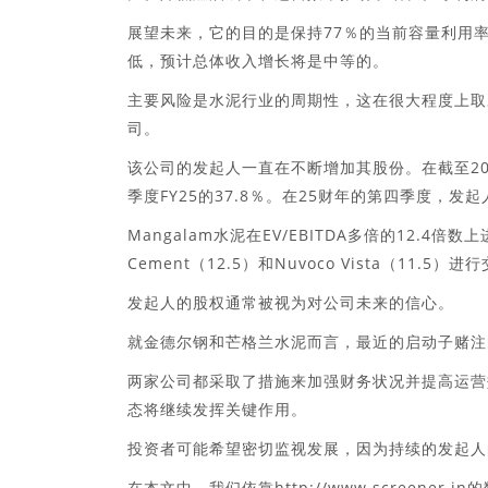
展望未来，它的目的是保持77％的当前容量利用
低，预计总体收入增长将是中等的。
主要风险是水泥行业的周期性，这在很大程度上取
司。
该公司的发起人一直在不断增加其股份。在截至20
季度FY25的37.8％。在25财年的第四季度，发
Mangalam水泥在EV/EBITDA多倍的12.4倍
Cement（12.5）和Nuvoco Vista（11.5）进
发起人的股权通常被视为对公司未来的信心。
就金德尔钢和芒格兰水泥而言，最近的启动子赌注
两家公司都采取了措施来加强财务状况并提高运营
态将继续发挥关键作用。
投资者可能希望密切监视发展，因为持续的发起人
在本文中，我们依靠http://www.screen