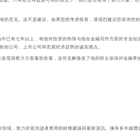
省的意见。这不是建议。如果您想考虑投资，请强烈建议您咨询您
票市场中已有七年以上，将他对投资的热情与他在金融写作方面的专业知
初创公司，上市公司和宏观经济趋势的诚实观点。
人，在发现洞察力方面蓬勃发展，这些见解激发了他的听众加深对金融界
款領域，致力於提供讀者實用的財務建議與最新資訊。擁有多年媒體
。