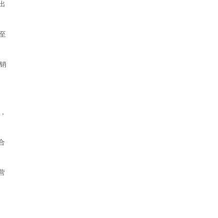
x出
截至
泥销
降，
合
营