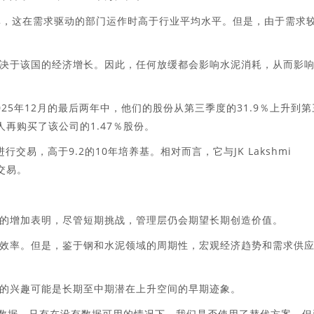
率，这在需求驱动的部门运作时高于行业平均水平。但是，由于需求
决于该国的经济增长。因此，任何放缓都会影响水泥消耗，从而影
25年12月的最后两年中，他们的股份从第三季度的31.9％上升到第
起人再购买了该公司的1.47％股份。
数上进行交易，高于9.2的10年培养基。相对而言，它与JK Lakshmi
行交易。
的增加表明，尽管短期挑战，管理层仍会期望长期创造价值。
效率。但是，鉴于钢和水泥领域的周期性，宏观经济趋势和需求供
的兴趣可能是长期至中期潜在上升空间的早期迹象。
er.in的数据。只有在没有数据可用的情况下，我们是否使用了替代方案，