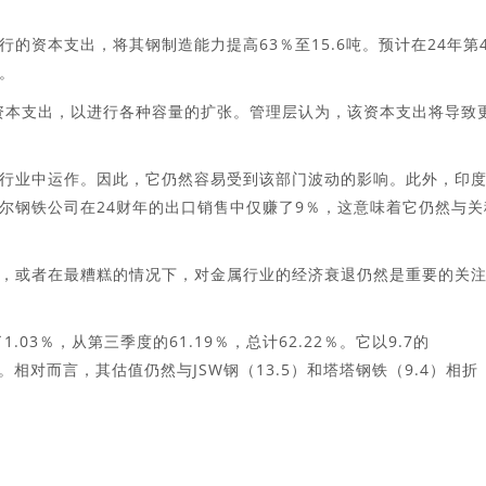
的资本支出，将其钢制造能力提高63％至15.6吨。预计在24年第
。
的资本支出，以进行各种容量的扩张。管理层认为，该资本支出将导致
行业中运作。因此，它仍然容易受到该部门波动的影响。此外，印
尔钢铁公司在24财年的出口销售中仅赚了9％，这意味着它仍然与关
，或者在最糟糕的情况下，对金属行业的经济衰退仍然是重要的关
03％，从第三季度的61.19％，总计62.22％。它以9.7的
位数。相对而言，其估值仍然与JSW钢（13.5）和塔塔钢铁（9.4）相折