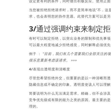
设定更有利的条件，同时做出积极反应。使用正面
当您被拒绝拒绝请求时，而不是简单地说“不，这
求，也会表明您的协作意愿。此替代方案可以是另
3/通过强调约束来制定
有时可以制定拒绝，以突出业务的限制和优先事项
可以最大程度地减少拒绝感觉，同时解释必须优先
例子 ：
“目前，我们有几个需要我们全部关注的
很乐意重新考虑该请求。 »»»
4/表现出透明度和清晰度
尽管您希望拒绝外交，但重要的是以一种清晰而透
隐藏信息或不确定的印象。透明度使该人可以理解
简要说明为什么无法满足需求。精确，但不会涉及
竞争优先级或有限的能力之类的原因。最主要的是
理的。