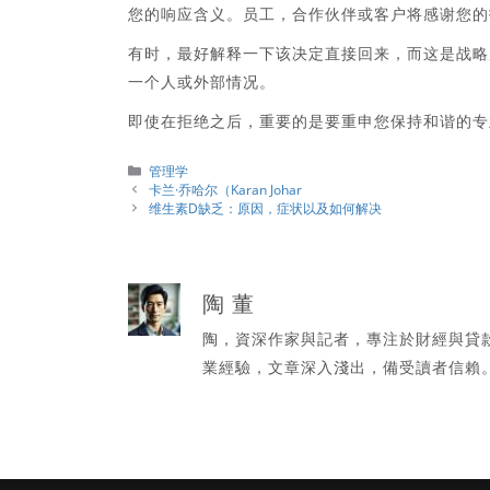
您的响应含义。员工，合作伙伴或客户将感谢您的
有时，最好解释一下该决定直接回来，而这是战略
一个人或外部情况。
即使在拒绝之后，重要的是要重申您保持和谐的专
分
管理学
類
卡兰·乔哈尔（Karan Johar
维生素D缺乏：原因，症状以及如何解决
陶 董
陶，資深作家與記者，專注於財經與貸
業經驗，文章深入淺出，備受讀者信賴