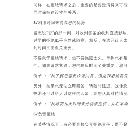
同样，在拒绝请求之后，重要的是要澄清将来可能
同时保持建设性的关系。
5/利用时间来提高您的优势
当您说“否”的那一刻，对收到答案的收到直接影
过早的拒绝似乎突然或随意。相反，在离开该人太
到时间平衡至关重要。
不要急于拒绝请求，但不要拖延太久。等到您有足
性。如果请求紧迫，您的响应时间至关重要，您可
例子 ：
“我了解您需要快速回复，但是我必须首先
另外，如果您无法立即回答，请随时延迟。这使您
技术还可以给人以这样的印象，即您认真对待情况
例子 ：
“我将花几天时间来分析该提议，并在本周末
6/负责拒绝
在某些情况下，有必要直接负责拒绝责任，而不是