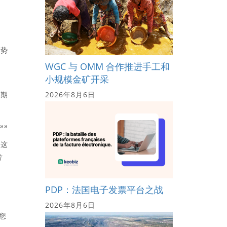
局势
绝
WGC 与 OMM 合作推进手工和
小规模金矿开采
2026年8月6日
或期
»»
，这
前
PDP：法国电子发票平台之战
2026年8月6日
您