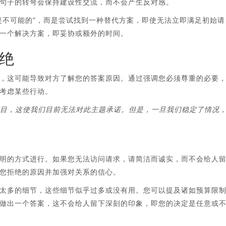
句子的转弯会保持建设性交流，而不会产生反对感。
是不可能的”，而是尝试找到一种替代方案，即使无法立即满足初始请
一个解决方案，即妥协或额外的时间。
拒绝
，这可能导致对方了解您的答案原因。通过强调您必须尊重的必要
考虑某些行动。
项目，这使我们目前无法对此主题承诺。但是，一旦我们稳定了情况
明的方式进行。如果您无法访问请求，请简洁而诚实，而不会给人
您拒绝的原因并加强对关系的信心。
太多的细节，这些细节似乎过多或没有用。您可以提及诸如预算限
做出一个答案，这不会给人留下深刻的印象，即您的决定是任意或