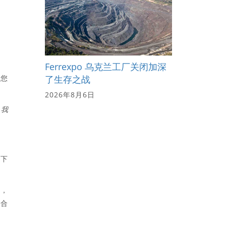
Ferrexpo 乌克兰工厂关闭加深
，您
了生存之战
2026年8月6日
，我
留下
制，
不合