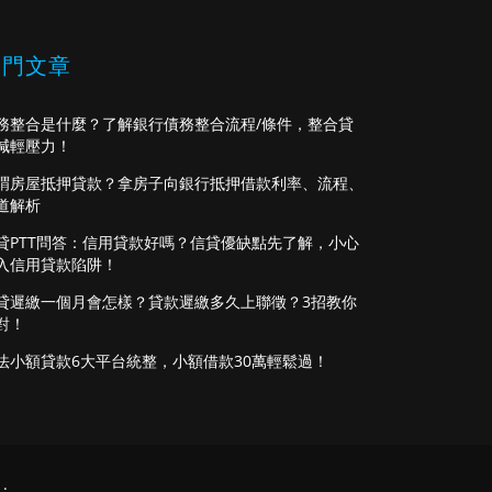
熱門文章
務整合是什麼？了解銀行債務整合流程/條件，整合貸
減輕壓力！
謂房屋抵押貸款？拿房子向銀行抵押借款利率、流程、
道解析
貸PTT問答：信用貸款好嗎？信貸優缺點先了解，小心
入信用貸款陷阱！
貸遲繳一個月會怎樣？貸款遲繳多久上聯徵？3招教你
對！
法小額貸款6大平台統整，小額借款30萬輕鬆過！
.