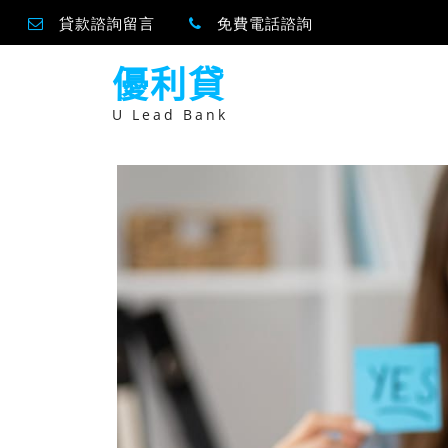
貸款諮詢留言
免費電話諮詢
跳
優利貸
至
主
要
U Lead Bank
內
容