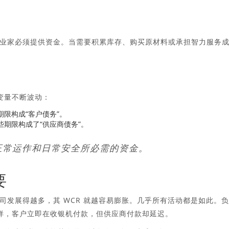
。
业家必须提供资金。当需要积累库存、购买原材料或承担智力服务
变量不断波动：
些期限构成“客户债务”。
这些期限构成了“供应商债务”。
司正常运作和日常安全所必需的资金。
要
司发展得越多，其 WCR 就越容易膨胀。几乎所有活动都是如此。负
那样，客户立即在收银机付款，但供应商付款却延迟。