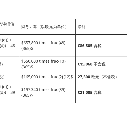
的详细信
财务计算（以欧元为单位）
净利
t{d}) +
$657,800 times frac{48}
{d}) = 48
€86,505 含税
{365}$
$550,000 times frac{10}
税）
€15,068 不含税
{365}$
税）
$165,000 times frac{2}{12}$
27,500 欧元（不含税）
t{d}) +
$197,340 times frac{39}
{d}) = 39
€21,085 含税
{365}$