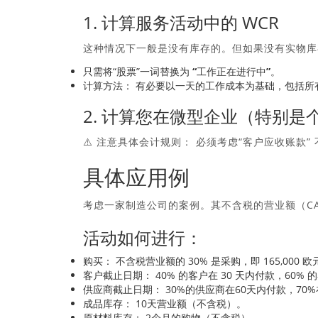
1. 计算服务活动中的 WCR
这种情况下一般是没有库存的。但如果没有实物库
只需将“股票”一词替换为
“工作正在进行中”
。
计算方法：
有必要以一天的工作成本为基础，包括所
2. 计算您在微型企业（特别是
⚠️
注意具体会计规则：
必须考虑“客户应收账款”
具体应用例
考虑一家制造公司的案例。其不含税的营业额（C
活动如何进行：
购买：
不含税营业额的 30% 是采购，即 165,000 欧
客户截止日期：
40% 的客户在 30 天内付款，60% 
供应商截止日期：
30%的供应商在60天内付款，70%
成品库存：
10天营业额（不含税）。
原材料库存：
2个月的购物（不含税）。