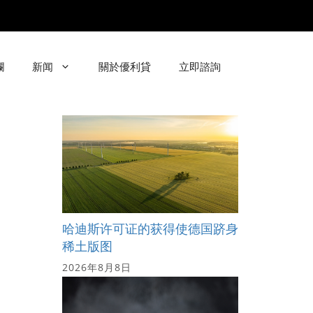
欄
新闻
關於優利貸
立即諮詢
哈迪斯许可证的获得使德国跻身
稀土版图
2026年8月8日