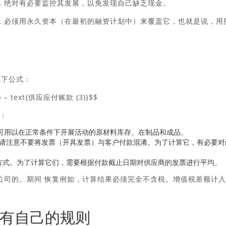
此，绝对有必要监控其发展，以免发现自己缺乏现金。
此，必须用永久资本（在最初的融资计划中）来覆盖它，也就是说，用
以下公式：
)} – text{供应应付账款 (3)}$$
：
可用以在正常条件下开展活动的原材料库存、在制品和成品。
请注意不要将发票（开具发票）与客户付款混淆。为了计算它，有必要对
方式。为了计算它们，需要根据付款截止日期对供应商的发票进行平均。
公司的。期间
恢复
例如，计算结果必须完全不含税。增值税差额计入
有自己的规则