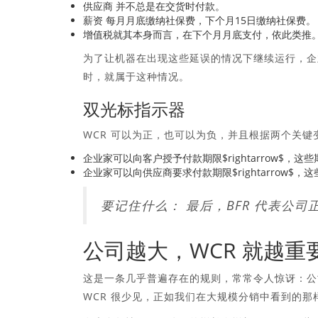
供应商
并不总是在交货时付款。
薪资
每月月底缴纳社保费，下个月15日缴纳社保费。
增值税
就其本身而言，在下个月月底支付，依此类推
为了让机器在出现这些延误的情况下继续运行，企
时，就属于这种情况。
双光标指示器
WCR 可以为正，也可以为负，并且根据两个关键
企业家可以向客户授予付款期限$rightarrow$，这
企业家可以向供应商要求付款期限$rightarrow$，
要记住什么：
最后，BFR 代表公
公司越大，WCR 就越重
这是一条几乎普遍存在的规则，常常令人惊讶：公
WCR 很少见，正如我们在大规模分销中看到的