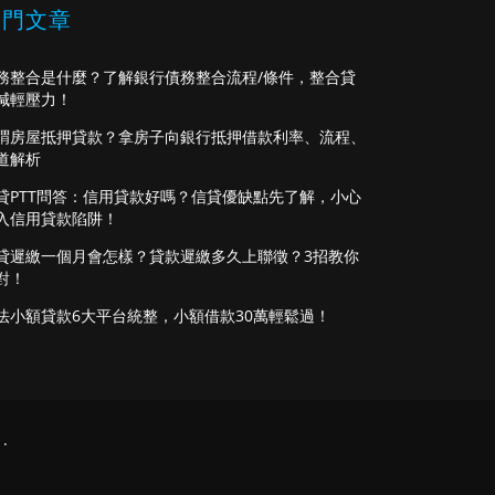
熱門文章
務整合是什麼？了解銀行債務整合流程/條件，整合貸
減輕壓力！
謂房屋抵押貸款？拿房子向銀行抵押借款利率、流程、
道解析
貸PTT問答：信用貸款好嗎？信貸優缺點先了解，小心
入信用貸款陷阱！
貸遲繳一個月會怎樣？貸款遲繳多久上聯徵？3招教你
對！
法小額貸款6大平台統整，小額借款30萬輕鬆過！
.