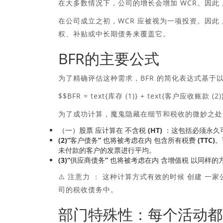
在大多数情况下，公司的增长会增加 WCR。因
在公司成立之初，WCR 应被视为一项投资。因
权、补贴或中长期债务来覆盖它。
BFR的主要公式
为了精确评估这种需求，BFR 的简化表达式基于
$$BFR = text{库存 (1)} + text{客户应收账款 (2
为了成功计算，魔鬼隐藏在细节和税收的微妙之处
（一）股票
应计算在
不含税 (HT)
：这包括必须永久
(2)“客户债务”
也将被考虑在内
包含所有税费 (TTC)
。
未付款的客户的发票进行平均。
(3)“供应商债务”
也将被考虑在内
含增值税
以同样的
⚠️
注意力 ：
这种计算方式有效的时候
创建
一家
司的税收债务中。
部门特殊性：每个活动都