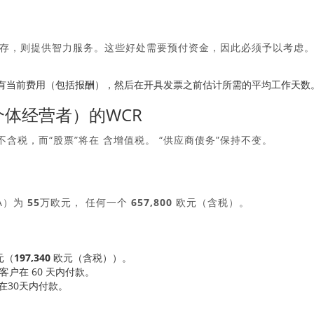
存，则提供智力服务。这些好处需要预付资金，因此必须予以考虑
有当前费用（包括报酬），然后在开具发票之前估计所需的平均工作天数
个体经营者）的WCR
不含税
，而“股票”将在
含增值税
。 “供应商债务”保持不变。
A）为
55万欧元
， 任何一个
657,800 欧元（含税）
。
元（
197,340 欧元（含税）
）。
的客户在 60 天内付款。
在30天内付款。