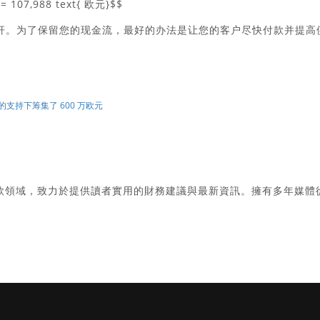
5 = 107,988 text{ 欧元}$$
杠杆。为了保留您的现金流，最好的办法是让您的客户尽快付款并提高
 创始人的支持下筹集了 600 万欧元
款領域，致力於提供讀者實用的財務建議與最新資訊。擁有多年媒體
。