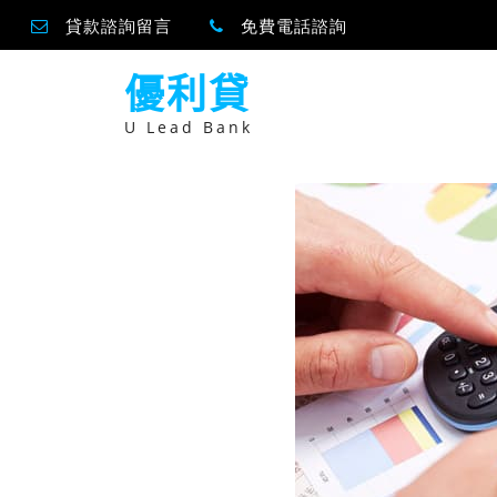
貸款諮詢留言
免費電話諮詢
跳
優利貸
至
主
要
U Lead Bank
內
容