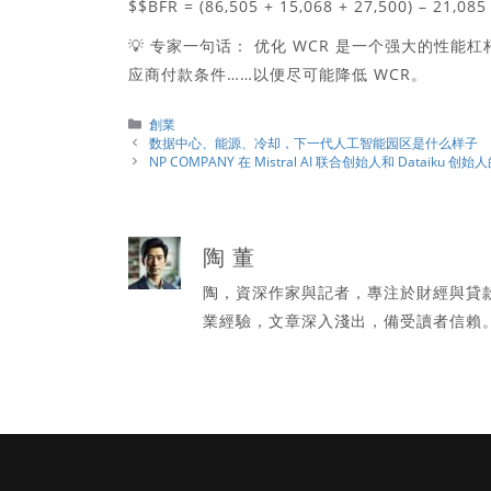
$$BFR = (86,505 + 15,068 + 27,500) – 21,08
💡
专家一句话：
优化 WCR 是一个强大的性能
应商付款条件……以便尽可能降低 WCR。
分
創業
類
数据中心、能源、冷却，下一代人工智能园区是什么样子
NP COMPANY 在 Mistral AI 联合创始人和 Dataiku
陶 董
陶，資深作家與記者，專注於財經與貸
業經驗，文章深入淺出，備受讀者信賴