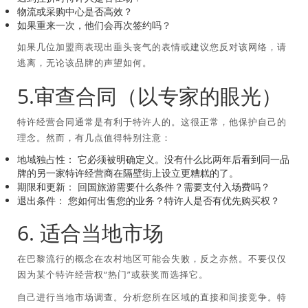
物流或采购中心是否高效？
如果重来一次，他们会再次签约吗？
如果几位加盟商表现出垂头丧气的表情或建议您反对该网络，请
逃离，无论该品牌的声望如何。
5.审查合同（以专家的眼光）
特许经营合同通常是有利于特许人的。这很正常，他保护自己的
理念。然而，有几点值得特别注意：
地域独占性：
它必须被明确定义。没有什么比两年后看到同一品
牌的另一家特许经营商在隔壁街上设立更糟糕的了。
期限和更新：
回国旅游需要什么条件？需要支付入场费吗？
退出条件：
您如何出售您的业务？特许人是否有优先购买权？
6. 适合当地市场
在巴黎流行的概念在农村地区可能会失败，反之亦然。不要仅仅
因为某个特许经营权“热门”或获奖而选择它。
自己进行当地市场调查。分析您所在区域的直接和间接竞争。特