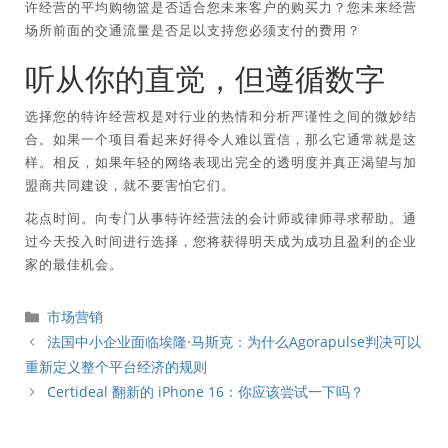
许经营的平均购物篮是否适合您未来客户的购买力？您未来经营
场所前面的交通流量是否足以支持您必须支付的费用？
听从你的直觉，但遵循数字
选择您的特许经营权是对行业的热情和分析严谨性之间的微妙结
合。如果一个项目看起来好得令人难以置信，那么它通常就是这
样。相反，如果年轻的网络表现出完全的透明度并真正渴望与加
盟商共同建设，就不要害怕它们。
花点时间。向专门从事特许经营法的会计师或律师寻求帮助。通
过今天投入时间进行选择，您将获得明天成为成功且盈利的企业
家的最佳机会。
分
市场营销
類
法国中小企业面临埃隆·马斯克：为什么Agorapulse判决可以
重新定义整个平台经济的规则
Certideal 翻新的 iPhone 16：你应该尝试一下吗？