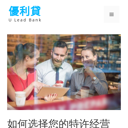
跳
優利貸
至
主
選
要
U Lead Bank
內
容
單
如何选择您的特许经营