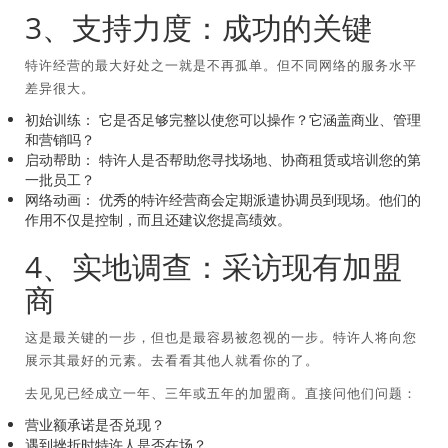
3、支持力度：成功的关键
特许经营的最大好处之一就是不再孤单。但不同网络的服务水平
差异很大。
初始训练：
它是否足够完整以使您可以操作？它涵盖商业、管理
和营销吗？
启动帮助：
特许人是否帮助您寻找场地、协商租赁或培训您的第
一批员工？
网络动画：
优秀的特许经营商会定期派遣协调员到现场。他们的
作用不仅是控制，而且还建议您提高绩效。
4、实地调查：采访现有加盟
商
这是最关键的一步，但也是最容易被忽视的一步。特许人将向您
展示其最好的元素。去看看其他人就看你的了。
去见见已经成立一年、三年或五年的加盟商。直接问他们问题：
营业额承诺是否兑现？
遇到挫折时特许人是否在场？