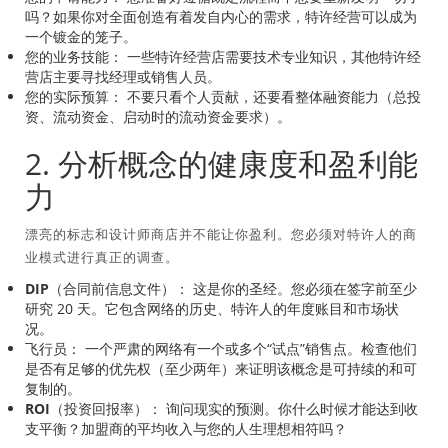
吗？如果你对全面创造有着发自内心的需求，特许经营可以成为
一个镀金的笼子。
您的业​​务技能：
一些特许经营店需要技术专业知识，其他特许经
营店主要寻找经理或销售人员。
您的实际预算：
不要只看个人贡献，还要看整体融资能力（总投
资、流动资金、启动时的流动资金要求）。
2. 分析概念的健康度和盈利能
力
漂亮的标志和设计师商店并不能让你盈利。您必须对特许人的商
业模式进行真正的调查。
DIP（合同前信息文件）：
这是你的圣经。您必须在签字前至少
研究 20 天。它包含网络的历史、特许人的年度账目和市场状
况。
飞行员：
一个严肃的网络有一个或多个“试点”销售点。检查他们
是否有足够的优先权（至少两年）来证明该概念是可持续的和可
复制的。
ROI（投资回报率）：
询问现实的预测。你什么时候才能达到收
支平衡？加盟商的平均收入与您的人生理想相符吗？