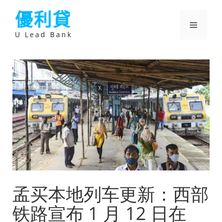
跳
優利貸
至
主
選
要
U Lead Bank
內
容
單
孟买本地列车更新：西部
铁路宣布 1 月 12 日在