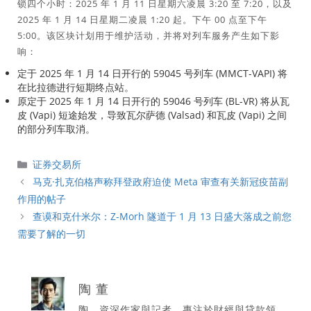
锁四个小时：2025 年 1 月 11 日星期六凌晨 3:20 至 7:20，以及
2025 年 1 月 14 日星期二凌晨 1:20 起。下午 00 点至下午
5:00。该区块计划用于维护活动，并将对列车服务产生如下影
响：
定于 2025 年 1 月 14 日开行的 59045 号列车 (MMCT-VAPI) 将
在比拉德进行短期终点站。
原定于 2025 年 1 月 14 日开行的 59046 号列车 (BL-VR) 将从瓦
皮 (Vapi) 短途始发，导致瓦尔萨德 (Valsad) 和瓦皮 (Vapi) 之间
的部分列车取消。
分
证券交易所
類
马克·扎克伯格声称拜登政府迫使 Meta 审查有关新冠疫苗副
作用的帖子
查谟和克什米尔：Z-Morh 隧道于 1 月 13 日盛大落成之前您
需要了解的一切
陶 董
陶，資深作家與記者，專注於財經與貸款領