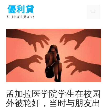
跳
優利貸
至
主
選
要
U Lead Bank
內
容
單
孟加拉医学院学生在校园
外被轮奸，当时与朋友出