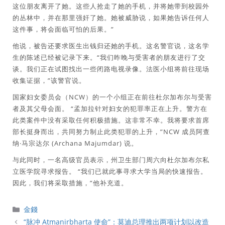
这位朋友离开了她。这些人抢走了她的手机，并将她带到校园外
的丛林中，并在那里强奸了她。她被威胁说，如果她告诉任何人
这件事，将会面临可怕的后果。”
他说，被告还要求医生出钱归还她的手机。这名警官说，这名学
生的陈述已经被记录下来。“我们昨晚与受害者的朋友进行了交
谈。我们正在试图找出一些闭路电视录像。法医小组将前往现场
收集证据，”该警官说。
国家妇女委员会（NCW）的一个小组正在前往杜尔加布尔与受害
者及其父母会面。 “孟加拉针对妇女的犯罪率正在上升。警方在
此类案件中没有采取任何积极措施。这非常不幸。我将要求首席
部长挺身而出，共同努力制止此类犯罪的上升，”NCW 成员阿查
纳·马宗达尔 (Archana Majumdar) 说。
与此同时，一名高级官员表示，州卫生部门周六向杜尔加布尔私
立医学院寻求报告。 “我们已就此事寻求大学当局的快速报告。
因此，我们将采取措施，”他补充道。
分
金錢
類
“脉冲 Atmanirbharta 使命”：莫迪总理推出两项计划以改造