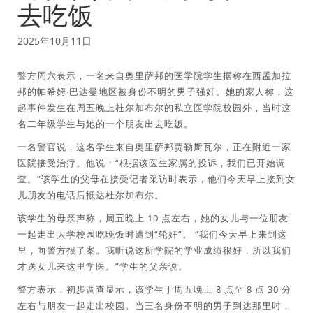
去吃饭
2025年10月11日
警方周六表示，一名来自奥里萨邦的医学院学生据称在西孟加拉
邦的帕希姆·巴达曼地区被身份不明的男子强奸。她的家人称，这
起事件发生在周五晚上杜尔加布尔的私立医学院校园外，当时这
名二年级学生与她的一个朋友出去吃饭。
一名警官说，这名学生来自奥里萨邦贾勒斯瓦尔，正在附近一家
医院接受治疗。他说：“根据该医生家属的投诉，我们已开始调
查。”该学生的父母在接受记者采访时表示，他们今天早上接到女
儿朋友的电话后抵达杜尔加布尔。
该学生的母亲声称，周五晚上 10 点左右，她的女儿与一位朋友
一起走出大学校园吃晚饭时遭到“轮奸”。 “我们今天早上来到这
里，向警方报了案。我听说这所学院的学业成绩很好，所以我们
才送女儿来这里学医。”学生的父亲说。
警方表示，初步调查显示，该学生于周五晚上 8 点至 8 点 30 分
左右与朋友一起走出校园。当三名身份不明的男子到达那里时，