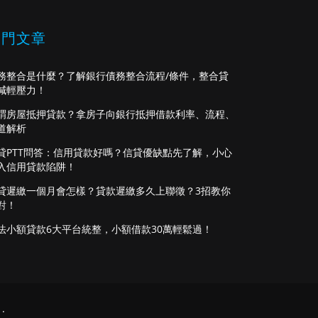
熱門文章
務整合是什麼？了解銀行債務整合流程/條件，整合貸
減輕壓力！
謂房屋抵押貸款？拿房子向銀行抵押借款利率、流程、
道解析
貸PTT問答：信用貸款好嗎？信貸優缺點先了解，小心
入信用貸款陷阱！
貸遲繳一個月會怎樣？貸款遲繳多久上聯徵？3招教你
對！
法小額貸款6大平台統整，小額借款30萬輕鬆過！
.