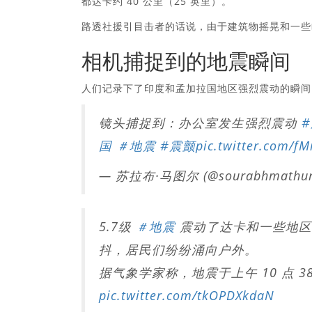
都达卡约 40 公里（25 英里）。
路透社援引目击者的话说，由于建筑物摇晃和一些
相机捕捉到的地震瞬间
人们记录下了印度和孟加拉国地区强烈震动的瞬间。
镜头捕捉到：办公室发生强烈震动
国
＃地震
#震颤
pic.twitter.com/f
— 苏拉布·马图尔 (@sourabhmathu
5.7级
＃地震
震动了达卡和一些地
抖，居民们纷纷涌向户外。
据气象学家称，地震于上午 10 点 38 分
pic.twitter.com/tkOPDXkdaN