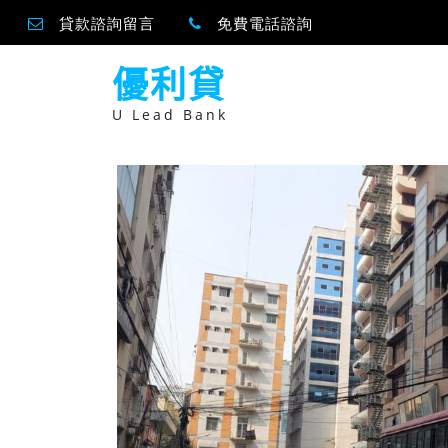
貸款諮詢留言
免費電話諮詢
跳
優利貸
至
主
要
U Lead Bank
內
容