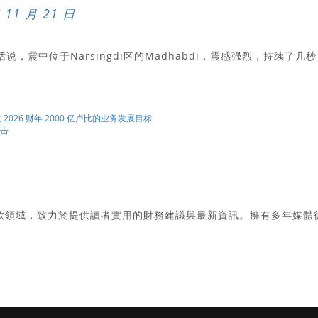
 11 月 21 日
bir的话说，震中位于Narsingdi区的Madhabdi，震感强烈，持续了几秒
超过 2026 财年 2000 亿卢比的业务发展目标
打击
款領域，致力於提供讀者實用的財務建議與最新資訊。擁有多年媒體
。