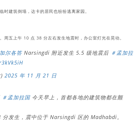
临时建筑倒塌，达卡的居民也纷纷逃离家园。
周五上午 10 点 38 分左右发生地震时，办公室灯光在晃动。
#加尔各答
Narsingdi 附近发生 5.5 级地震后
＃孟加拉
Mr3kVk5iH
r)
2025 年 11 月 21 日
区
＃孟加拉国
今天早上，首都各地的建筑物都在颤
发生，震中位于 Narsingdi 区的 Madhabdi。