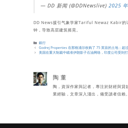
— DD 新闻 (@DDNewslive)
2025 年
DD News援引气象学家Tariful Newaz Ka
钟，导致高层建筑摇晃。
分
銀行
類
Godrej Properties 在那格浦尔收购了 75 英亩的土地；
美国在重大制裁中瞄准伊朗影子石油网络，印度公司受到
陶 董
陶，資深作家與記者，專注於財經與貸
業經驗，文章深入淺出，備受讀者信賴