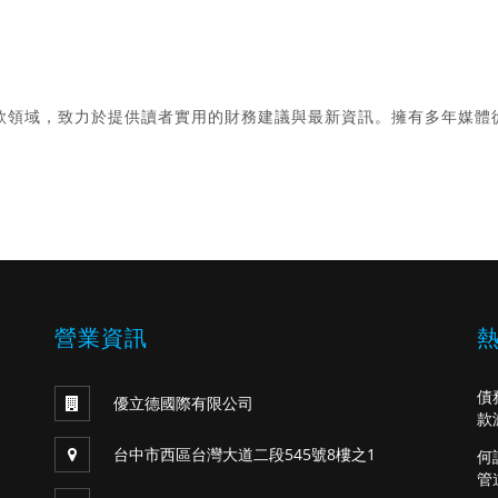
款領域，致力於提供讀者實用的財務建議與最新資訊。擁有多年媒體
。
營業資訊
債
優立德國際有限公司
款
台中市西區台灣大道二段545號8樓之1
何
管