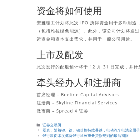
资金将如何使用
安雅理工计划将此次 IPO 所得资金用于多种用
（包括雅拉绿色能源）。此外，该公司计划将通过本次发
运资金和资本支出需求，并用于一般公司用途。
上市及配发
此次发行的配股预计将于 12 月 31 日完成，并计划于 
牵头经办人和注册商
首席经理 – Beeline Capital Advisors
注册商 – Skyline Financial Services
做市商 – Spread X 证券
分
证券交易所
類
图表：随着锂、镍、钴价格持续暴跌，电动汽车电池金属
银行敦促印度储备银行延长重叠贷款规则的最后期限