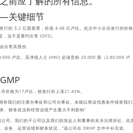
之前应了解的所有信息。
—关键细节
公开募股是新发行的 3.2 亿股股票，价值 4.48 亿卢比。此次中小企业发行的价
是，这不是要约出售 (OFS)。
会出售其股份。
00 卢比。高净值人士 (HNI) 必须竞标 20,000 股（2,80,000 卢
GMP
市价格为17卢比，较发行价上涨21.43%。
们不拥有我们的注册办事处和公司办事处。未能以商业优惠条件续签我们
务、财务状况和经营业绩产生重大不利影响”
们公司、我们的子公司以及我们的发起人和董事的未决法律诉讼。此
业务、运营业绩和财务状况，”该公司在 DRHP 文件中补充道。