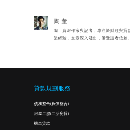
陶 董
陶，資深作家與記者，專注於財經與貸
業經驗，文章深入淺出，備受讀者信賴
貸款規劃服務
債務整合
(負債整合)
房屋二胎
(二胎房貸)
機車貸款