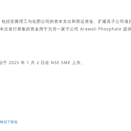
途，包括安雅理工与化肥公司的资本支出和营运资金、扩建其子公司项
行筹集的资金用于为另一家子公司 Arawali Phosphate 提
2025 年 1 月 2 日在 NSE SME 上市。
价格创下新低