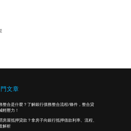
從
熱門文章
務整合是什麼？了解銀行債務整合流程/條件，整合貸
減輕壓力！
謂房屋抵押貸款？拿房子向銀行抵押借款利率、流程、
道解析