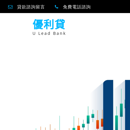
貸款諮詢留言
免費電話諮詢
跳
優利貸
至
主
要
U Lead Bank
內
容