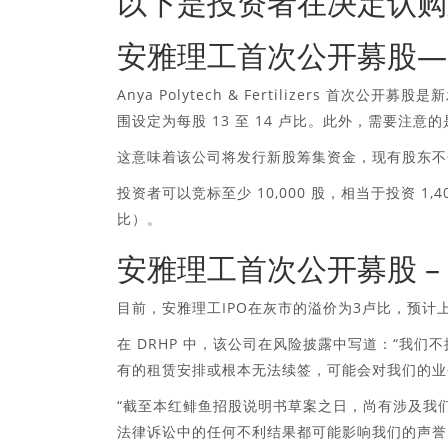
以下是投资者在决定认购
安雅理工首次公开募股—
Anya Polytech & Fertilizers 首次
围设定为每股 13 至 14 卢比。此外，需要注意的
这意味着该公司将发行新股筹集资金，现有股东不
投资者可以竞标至少 10,000 股，相当于投资 1,40,0
比）。
安雅理工首次公开募股 – 
目前，安雅理工IPO在灰市的溢价为3卢比，预计上
在 DRHP 中，该公司在风险披露中写道：“我
有的租赁安排或根本无法续签，可能会对我们的业
“截至本红鲱鱼招股说明书草案之日，尚有涉及我
法律诉讼中的任何不利结果都可能影响我们的声誉、