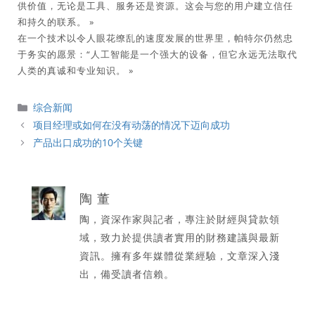
供价值，无论是工具、服务还是资源。这会与您的用户建立信任
和持久的联系。 »
在一个技术以令人眼花缭乱的速度发展的世界里，帕特尔仍然忠
于务实的愿景：“人工智能是一个强大的设备，但它永远无法取代
人类的真诚和专业知识。 »
分
综合新闻
類
项目经理或如何在没有动荡的情况下迈向成功
产品出口成功的10个关键
陶 董
陶，資深作家與記者，專注於財經與貸款領
域，致力於提供讀者實用的財務建議與最新
資訊。擁有多年媒體從業經驗，文章深入淺
出，備受讀者信賴。