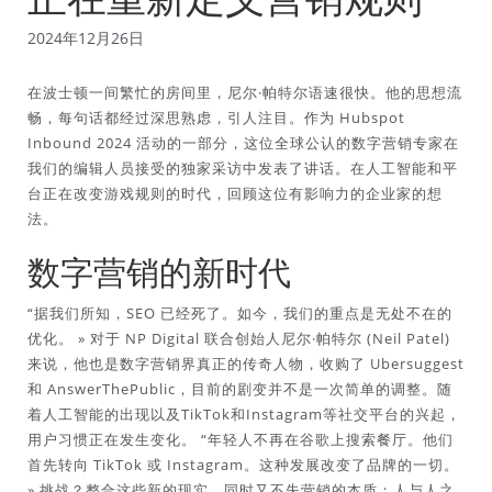
2024年12月26日
在波士顿一间繁忙的房间里，尼尔·帕特尔语速很快。他的思想流
畅，每句话都经过深思熟虑，引人注目。作为 Hubspot
Inbound 2024 活动的一部分，这位全球公认的数字营销专家在
我们的编辑人员接受的独家采访中发表了讲话。在人工智能和平
台正在改变游戏规则的时代，回顾这位有影响力的企业家的想
法。
数字营销的新时代
“据我们所知，SEO 已经死了。如今，我们的重点是无处不在的
优化。 » 对于 NP Digital 联合创始人尼尔·帕特尔 (Neil Patel)
来说，他也是数字营销界真正的传奇人物，收购了 Ubersuggest
和 AnswerThePublic，目前的剧变并不是一次简单的调整。随
着人工智能的出现以及TikTok和Instagram等社交平台的兴起，
用户习惯正在发生变化。 “年轻人不再在谷歌上搜索餐厅。他们
首先转向 TikTok 或 Instagram。这种发展改变了品牌的一切。
» 挑战？整合这些新的现实，同时又不失营销的本质：人与人之