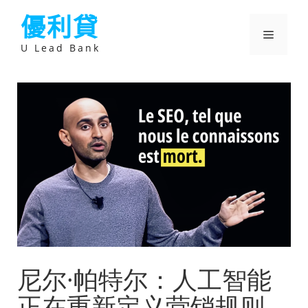
跳
優利貸
至
主
選
要
U Lead Bank
內
容
單
尼尔·帕特尔：人工智能
正在重新定义营销规则