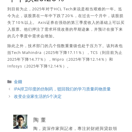
到目前为止，2025年对于HCL Tech来说是相当艰难的一年。迄
今为止，该股票在一年中下跌了20％，在过去一个月中，该股损
失了10％以上。 Axis证券在强劲的第三季度收入的基础上可以买
入股票。他们押注了需求环境改善的早期迹象，并预计在接下来
的几个季度中需求会增加。
除此之外，技术部门的几个指数重量级也处于压力下。该列表包
括Tech Mahindra（2025年下降17.11％），TCS（到目前为止
2025年下降14.77％），Wipro（2025年下降12.14％）和
Infosys（2025年下降12.14％）。
分
金錢
類
IPA捍卫印度的仿制药，驳回我们的学习质量药物质量
改变企业家生活的5个决定
陶 董
陶，資深作家與記者，專注於財經與貸款領