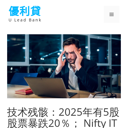
跳
優利貸
至
主
選
要
U Lead Bank
內
容
單
技术残骸：2025年有5股
股票暴跌20％； Nifty IT