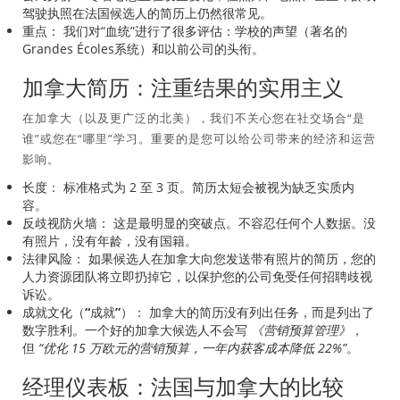
驾驶执照在法国候选人的简历上仍然很常见。
重点：
我们对“血统”进行了很多评估：学校的声望（著名的
Grandes Écoles系统）和以前公司的头衔。
加拿大简历：注重结果的实用主义
在加拿大（以及更广泛的北美），我们不关心您在社交场合“是
谁”或您在“哪里”学习。重要的是您可以给公司带来的经济和运营
影响。
长度：
标准格式为 2 至 3 页。简历太短会被视为缺乏实质内
容。
反歧视防火墙：
这是最明显的突破点。不容忍任何个人数据。没
有照片，没有年龄，没有国籍。
法律风险：
如果候选人在加拿大向您发送带有照片的简历，您的
人力资源团队将立即扔掉它，以保护您的公司免受任何招聘歧视
诉讼。
成就文化（“成就”）：
加拿大的简历没有列出任务，而是列出了
数字胜利。一个好的加拿大候选人不会写
《营销预算管理》
，
但
“优化 15 万欧元的营销预算，一年内获客成本降低 22%”
。
经理仪表板：法国与加拿大的比较