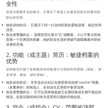
全性
这是法国最常见的格式。它展示了候选人从最近的职位到最旧的
职位的历程。
他告诉你的话：
它显示了同一行业内职责的逻辑进展、稳定性和
演变。
创业者警惕的点：
该模型突出显示“孔”或断裂。小心不要太快地
忽视一个非典型的形象，他的职业生涯的突破可能隐藏着内部创
业者的灵魂。
2. 功能（或主题）简历：敏捷档案的
优势
这种格式打破了按技能块对经验进行分组的时间逻辑（例如：
财
务管理、重组、增长营销
）。
他告诉你的话：
非常适合识别正在接受再培训或“slasher”档案
（多重身份）的候选人，在创业生态系统中备受追捧。
创业者警惕的点：
它可以用来掩盖缺乏近期经验或长期不稳定的
情况。在面试期间询问有关背景和日期的详细信息。
3. 混合（或组合）CV：范围的顶部