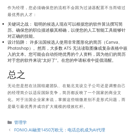
作为经理，您必须确保您的流程不会因为过滤器配置不当而错过
最优秀的人才：
关键词之战：
聪明的候选人现在可以根据您的软件算法撰写简
历。确保您的职位描述极其精确，以便您的人工智能工具能够针
对正确的技能。
设计陷阱：
许多法国候选人使用非常图形化的简历（Canva、
Photoshop）。然而，大多数 ATS 无法读取图像或复杂表格中嵌
入的文本。您可能会自动拒绝优秀的个人资料，因为他们的简历
对于您的软件来说“太好了”。在您的申请标准中提倡清醒。
总之
无论您是想在法国组建团队、在魁北克设立子公司还是调整自己
的经理简介以适应国际竞争，简历都反映了一个国家的商业文
化。对于法国企业家来说，掌握这些细微差别不是形式问题，而
是吸引最优秀并成功扩大规模的绩效杠杆。
分
管理学
類
FONIO.AI融资1450万欧元：电话总机成为AI代理