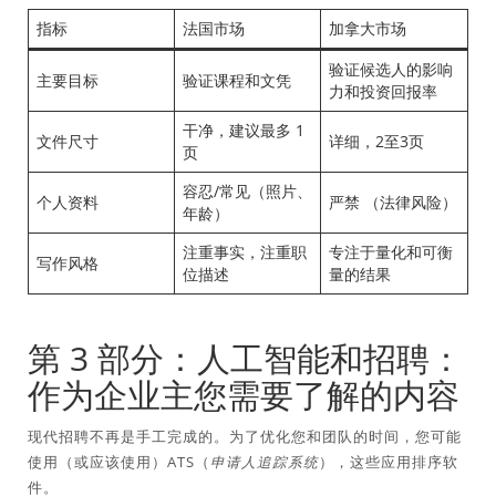
指标
法国市场
加拿大市场
验证候选人的影响
主要目标
验证课程和文凭
力和投资回报率
干净，建议最多 1
文件尺寸
详细，2至3页
页
容忍/常见（照片、
个人资料
严禁
（法律风险）
年龄）
注重事实，注重职
专注于量化和可衡
写作风格
位描述
量的结果
第 3 部分：人工智能和招聘：
作为企业主您需要了解的内容
现代招聘不再是手工完成的。为了优化您和团队的时间，您可能
使用（或应该使用）ATS（
申请人追踪系统
），这些应用排序软
件。