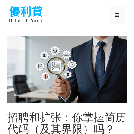
跳
優利貸
至
主
選
要
U Lead Bank
內
容
單
招聘和扩张：你掌握简历
代码（及其界限）吗？