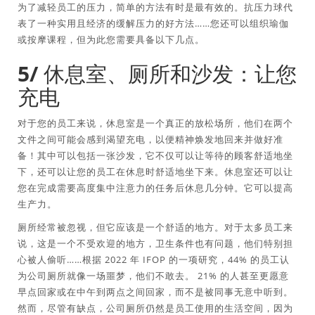
为了减轻员工的压力，简单的方法有时是最有效的。抗压力球代
表了一种实用且经济的缓解压力的好方法……您还可以组织瑜伽
或按摩课程，但为此您需要具备以下几点。
5/ 休息室、厕所和沙发：让您
充电
对于您的员工来说，休息室是一个真正的放松场所，他们在两个
文件之间可能会感到渴望充电，以便精神焕发地回来并做好准
备！其中可以包括一张沙发，它不仅可以让等待的顾客舒适地坐
下，还可以让您的员工在休息时舒适地坐下来。休息室还可以让
您在完成需要高度集中注意力的任务后休息几分钟。它可以提高
生产力。
厕所经常被忽视，但它应该是一个舒适的地方。对于太多员工来
说，这是一个不受欢迎的地方，卫生条件也有问题，他们特别担
心被人偷听……根据 2022 年 IFOP 的一项研究，44% 的员工认
为公司厕所就像一场噩梦，他们不敢去。 21% 的人甚至更愿意
早点回家或在中午到两点之间回家，而不是被同事无意中听到。
然而，尽管有缺点，公司厕所仍然是员工使用的生活空间，因为