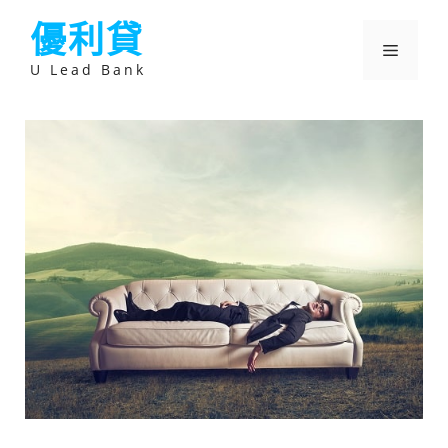
跳
優利貸
至
主
選
要
U Lead Bank
內
容
單