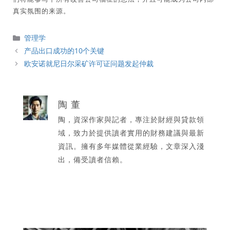
真实氛围的来源。
分
管理学
類
产品出口成功的10个关键
欧安诺就尼日尔采矿许可证问题发起仲裁
陶 董
陶，資深作家與記者，專注於財經與貸款領
域，致力於提供讀者實用的財務建議與最新
資訊。擁有多年媒體從業經驗，文章深入淺
出，備受讀者信賴。