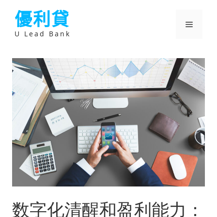
跳
優利貸
至
主
選
要
U Lead Bank
內
容
單
数字化清醒和盈利能力：