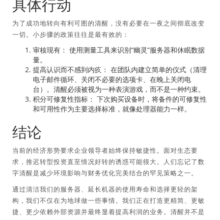
具体行动
为了成功地转向有利可图的清醒，没有必要在一夜之间彻底改变
一切。小步骤的政策往往是最有效的：
审核现有：
使用测量工具来识别“幽灵”服务器和休眠数据
量。
提高认识而不感到内疚：
在团队内建立简单的仪式（清理
电子邮件循环、关闭不必要的选项卡、在晚上关闭电
台）。清醒必须被视为一种表演游戏，而不是一种约束。
积分可修复性指标：
下次购买设备时，将备件的可修复性
和可用性作为主要选择标准，就像处理器能力一样。
结论
当前的经济形势要求企业领导者始终保持敏捷性。面对生态要
求，推迟转型投资直至情况好转的诱惑可能很大。人们忘记了数
字清醒是减少环境影响与财务优化完美结合的罕见策略之一。
通过清洁我们的服务器、延长机器的使用寿命和选择更轻的架
构，我们不仅在为地球做一些事情。我们正在打造更精简、更敏
捷、更少依赖外部资源并最终显着提高利润的业务。清醒并不是