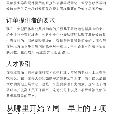
虽然服务器和硬件费用的直接节省很容易量化，但绿色数字基础
设施会产生另一种对长期盈利能力同样重要的价值：品牌价值。
订单提供者的要求
现在，大型团体和公共行为者的招标几乎系统地包括具有约束力
的企业社会责任标准。如果中小企业能够证明其数字基础设施是
生态设计的、网站是轻量级的、数据管理政策是简单的，那么与
在环境方面竞争力较弱的竞争对手相比，中小企业可以获得宝贵
的分数。生态成为
商业差异化论证
强大。
人才吸引
在就业市场，特别是在科技和营销行业，年轻的专业人​​士正在寻
找意义。在一家每天都实施数字清醒的公司工作，而不仅仅是在
大厅的海报上展示它，这是一个主要的吸引力因素。这降低了招
聘成本并提高了员工保留率，这对公司来说是一项经常被低估但
又极其沉重的开支。
从哪里开始？周一早上的 3 项