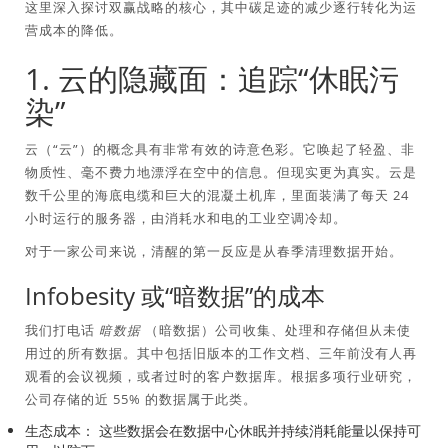
这里深入探讨双赢战略的核心，其中碳足迹的减少逐行转化为运
营成本的降低。
1. 云的隐藏面：追踪“休眠污
染”
云（“云”）的概念具有非常有效的诗意色彩。它唤起了轻盈、非
物质性、毫不费力地漂浮在空中的信息。但现实更为真实。云是
数千公里的海底电缆和巨大的混凝土机库，里面装满了每天 24
小时运行的服务器，由消耗水和电的工业空调冷却。
对于一家公司来说，清醒的第一反应是从春季清理数据开始。
Infobesity 或“暗数据”的成本
我们打电话
暗数据
（暗数据）公司收集、处理和存储但从未使
用过的所有数据。其中包括旧版本的工作文档、三年前没有人再
观看的会议视频，或者过时的客户数据库。根据多项行业研究，
公司存储的近 55% 的数据属于此类。
生态成本：
这些数据会在数据中心休眠并持续消耗能量以保持可