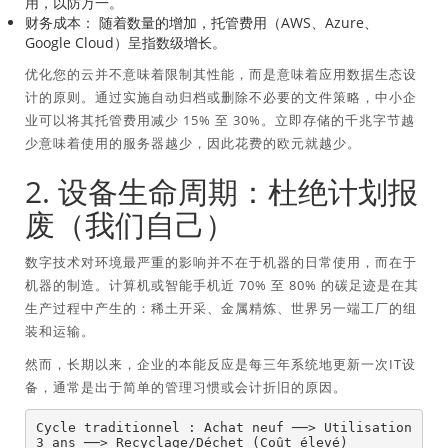
用，以防万一。
财务成本：
随着数量的增加，托管费用（AWS、Azure、
Google Cloud）呈指数级增长。
优化您的云并不意味着限制其性能，而是意味着应用数据生态设
计的原则。通过实施自动归档或删除不必要的文件策略，中小企
业可以将其托管费用减少 15% 至 30%。立即存储的千兆字节越
少意味着使用的服务器越少，因此花费的欧元就越少。
2. 设备生命周期：杜绝计划报
废（我们自己）
数字技术对环境最严重的影响并不在于机器的日常使用，而在于
机器的制造。计算机或智能手机近 70% 至 80% 的碳足迹是在其
生产过程中产生的：稀土开采、金属精炼、世界另一端工厂的组
装和运输。
然而，长期以来，企业的本能反应是每三年系统地更新一次IT设
备，通常是出于简单的管理习惯或会计折旧的原因。
Cycle traditionnel : Achat neuf ──> Utilisation 
3 ans ──> Recyclage/Déchet (Coût élevé)
