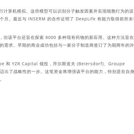
谱来进行计算机模拟。这些模型可以识别分子触发因素并实现细胞行为的设
最近与 INSERM 的合作证明了 DeepLife 有能力取得前所未
病，但该平台还旨在探索 8000 多种现有药物的新应用。这种方法旨
的需求。早期的商业成功包括与一家分子制造商签订了为期两年的
 和 YZR Capital 领投，拜尔斯道夫 (Beiersdorf)、Groupe
LIFE 迈出了战略性的一步。这笔资金将增强该平台的能力，特别是在自
。