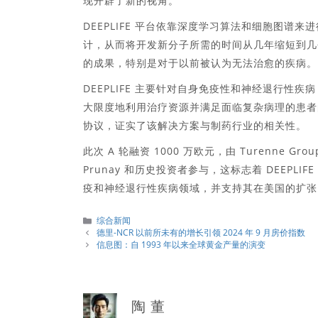
现开辟了新的视角。
DEEPLIFE 平台依靠深度学习算法和细胞图
计，从而将开发新分子所需的时间从几年缩短到几个月。
的成果，特别是对于以前被认为无法治愈的疾病。
DEEPLIFE 主要针对自身免疫性和神经退行性疾
大限度地利用治疗资源并满足面临复杂病理的患者
协议，证实了该解决方案与制药行业的相关性。
此次 A 轮融资 1000 万欧元，由 Turenne Groupe
Prunay 和历史投资者参与，这标志着 DEEP
疫和神经退行性疾病领域，并支持其在美国的扩张
分
综合新闻
類
德里-NCR 以前所未有的增长引领 2024 年 9 月房价指数
信息图：自 1993 年以来全球黄金产量的演变
陶 董