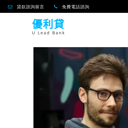
貸款諮詢留言
免費電話諮詢
跳
優利貸
至
主
要
U Lead Bank
內
容