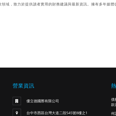
款領域，致力於提供讀者實用的財務建議與最新資訊。擁有多年媒體
。
營業資訊
債
優立德國際有限公司
款
台中市西區台灣大道二段545號8樓之1
何