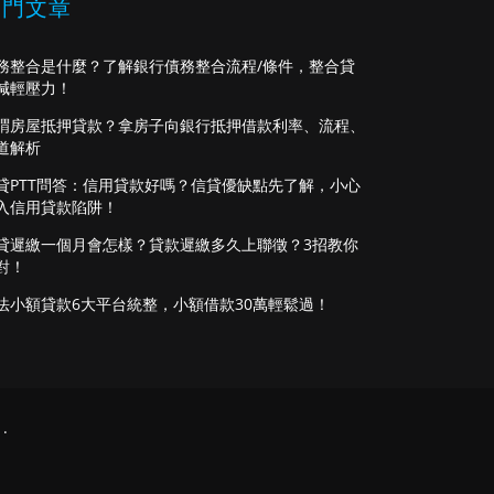
熱門文章
務整合是什麼？了解銀行債務整合流程/條件，整合貸
減輕壓力！
謂房屋抵押貸款？拿房子向銀行抵押借款利率、流程、
道解析
貸PTT問答：信用貸款好嗎？信貸優缺點先了解，小心
入信用貸款陷阱！
貸遲繳一個月會怎樣？貸款遲繳多久上聯徵？3招教你
對！
法小額貸款6大平台統整，小額借款30萬輕鬆過！
.