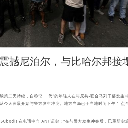
活动震撼尼泊尔，与比哈尔邦接
第二天持续，自称“Z 一代”的年轻人在与尼共-联合马列干部发生
从今天凌晨开始与警方发生冲突。地方当局已于当地时间下午 1 点
n Subedi) 在电话中向 ANI 证实：“在与警方发生冲突后，已重新实