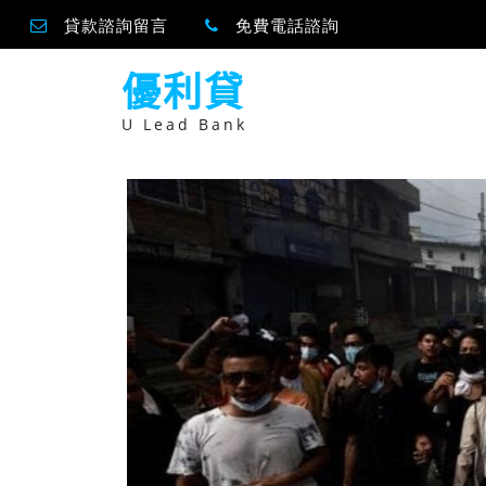
貸款諮詢留言
免費電話諮詢
跳
優利貸
至
主
要
U Lead Bank
內
容