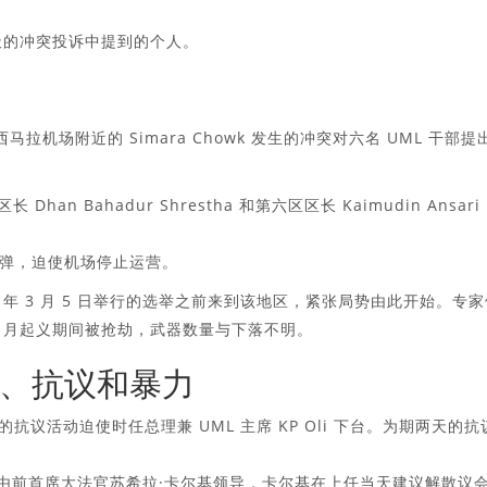
天的冲突投诉中提到的个人。
西马拉机场附近的 Simara Chowk 发生的冲突对六名 UML 干部提
Dhan Bahadur Shrestha 和第六区区长 Kaimudin Ansari
弹，迫使机场停止运营。
 年 3 月 5 日举行的选举之前来到该地区，紧张局势由此开始。专家
9 月起义期间被抢劫，武器数量与下落不明。
、抗议和暴力
议活动迫使时任总理兼 UML 主席 KP Oli 下台。为期两天的抗
，由前首席大法官苏希拉·卡尔基领导，卡尔基在上任当天建议解散议