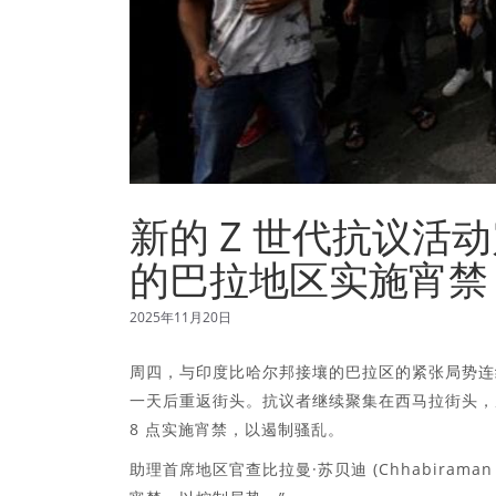
新的 Z 世代抗议
的巴拉地区实施宵禁
2025年11月20日
周四，与印度比哈尔邦接壤的巴拉区的紧张局势连续
一天后重返街头。抗议者继续聚集在西马拉街头，
8 点实施宵禁，以遏制骚乱。
助理首席地区官查比拉曼·苏贝迪 (Chhabirama