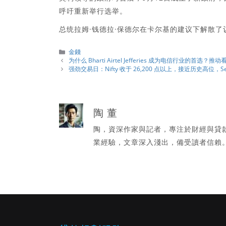
呼吁重新举行选举。
总统拉姆·钱德拉·保德尔在卡尔基的建议下解散了议会，
分
金錢
類
为什么 Bharti Airtel Jefferies 成为电信行业的首选
强劲交易日：Nifty 收于 26,200 点以上，接近历史高位，Se
陶 董
陶，資深作家與記者，專注於財經與貸
業經驗，文章深入淺出，備受讀者信賴