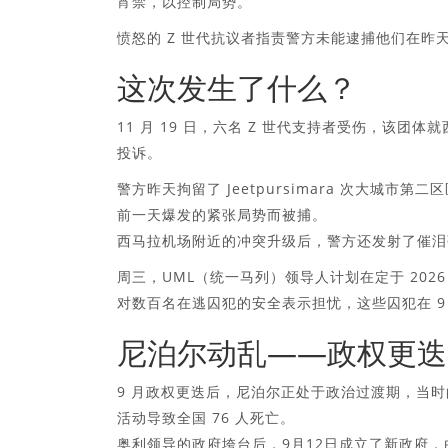
宵禁，以控制局势。”
愤怒的 Z 世代抗议者指责警方未能逮捕他们在昨
这次发生了什么？
11 月 19 日，六名 Z 世代支持者受伤，该团体就
投诉。
警方昨天拘留了 Jeetpursimara 次大城市第二区区长 
前一天爆发的紧张局势而被捕。
西马拉机场附近的冲突升级后，警方还发射了催泪
周三，UML（统一马列）领导人计划在定于 2026
对数百名在逃囚犯的安全表示担忧，这些囚犯在 
尼泊尔动乱——政权更迭
9 月政权更迭后，尼泊尔正处于政治过渡期，当时的抗
活动导致全国 76 人死亡。
奥利领导的政府垮台后，9月12日成立了新政府