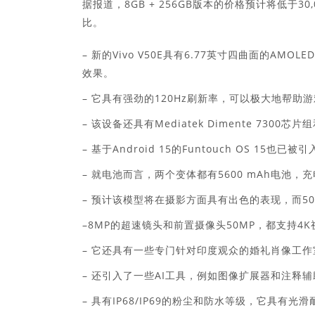
据报道，8GB + 256GB版本的价格预计将低于30,
比。
– 新的Vivo V50E具有6.77英寸四曲面的
效果。
– 它具有强劲的120Hz刷新率，可以极大地帮助
– 该设备还具有Mediatek Dimente 730
– 基于Android 15的Funtouch OS 15也已被
– 就电池而言，两个变体都有5600 mAh电池，充电
– 预计该模型将在摄影方面具有出色的表现，而50MP的
–8MP的超速镜头和前置摄像头50MP，都支持4K
– 它还具有一些专门针对印度观众的婚礼肖像工
– 还引入了一些AI工具，例如图像扩展器和注释
– 具有IP68/IP69的粉尘和防水等级，它具有光