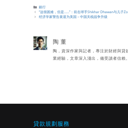
分
銀行
類
“这很困难，但是……”：前击球手Shikhar Dhawan与儿子Zo
经济学家警告衰退为美国 – 中国关税战争升级
陶 董
陶，資深作家與記者，專注於財經與貸
業經驗，文章深入淺出，備受讀者信賴
貸款規劃服務