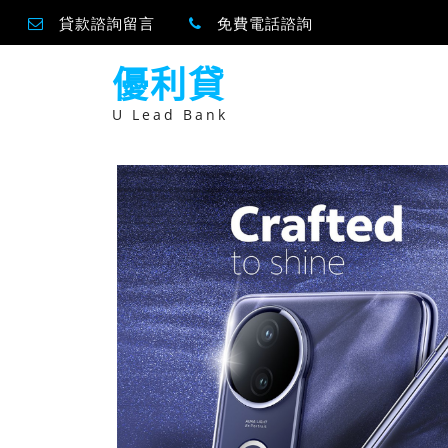
貸款諮詢留言
免費電話諮詢
跳
優利貸
至
主
要
U Lead Bank
內
容