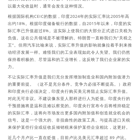
以最大化收益时，通常会发生这种情况。
根据国际机构CEIC的数据，印度2024年的实际汇率比2005年高
出约18%。根据印度储备银行的数据，自2015年以来，印度的实
际汇率已升值超过8%。这实际上使我们的大部分正式进口关税为
负值。这在公共领域是不被理解的。特朗普一直称我们为“关税之
王”。但用汽车比喻来说，实际汇率升值的影响就像拉着手刹来推
动经济发展一样。难怪我们的工业表现如此令人失望。我们仍然
保持着积极的、尽管温和的工业增长，这反映了我们企业家的实
力。
不让实际汇率升值是我们充分发挥增加制造业和国内附加值潜力
的重要前提。 （这不是充分条件。竞争力必须不断提高。）政府
和印度央行必须决定，印度央行购买美元将阻止实际汇率升值。
对此无可非议。不建议像东亚人那样进行人为贬值。印度央行的
干预措施将是温和且难以察觉的。印度央行宣布今后将维持稳定
的实际汇率，这将向市场发出更多国内附加值和创造就业机会的
信号。这是一个强大的、非扭曲性的政策工具。与提高进口关税
来保护某些行业或征收反倾销税来保护某些企业相比，这更好。
近几个月卢比一直在贬值，目前卢比兑美元汇率超过 89 卢比。