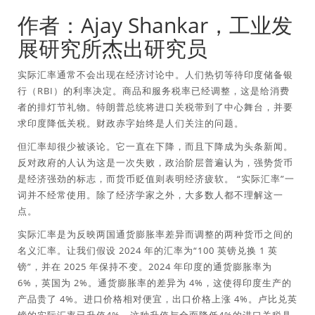
作者：Ajay Shankar，工业发
展研究所杰出研究员
实际汇率通常不会出现在经济讨论中。人们热切等待印度储备银
行（RBI）的利率决定。商品和服务税率已经调整，这是给消费
者的排灯节礼物。特朗普总统将进口关税带到了中心舞台，并要
求印度降低关税。财政赤字始终是人们关注的问题。
但汇率却很少被谈论。它一直在下降，而且下降成为头条新闻。
反对政府的人认为这是一次失败，政治阶层普遍认为，强势货币
是经济强劲的标志，而货币贬值则表明经济疲软。 “实际汇率”一
词并不经常使用。除了经济学家之外，大多数人都不理解这一
点。
实际汇率是为反映两国通货膨胀率差异而调整的两种货币之间的
名义汇率。让我们假设 2024 年的汇率为“100 英镑兑换 1 英
镑”，并在 2025 年保持不变。2024 年印度的通货膨胀率为
6%，英国为 2%。通货膨胀率的差异为 4%，这使得印度生产的
产品贵了 4%。进口价格相对便宜，出口价格上涨 4%。卢比兑英