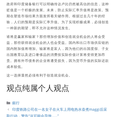
政府和印度储备银行可以明确传达卢比仍然被高估的信息，这种
贬值是一个积极的发展。未来，防止实际汇率升值将是政策。预
期在塑造市场结果方面发挥着关键作用。根据过去几十年的经
验，人们的预期是实际汇率升值。为了实现积极成果，必须创造
一种新的期望，即不允许这种情况发生。
谁将是赢家和输家？那些增加价值和创造就业机会的人将会受
益，那些获得就业机会的人也会受益。国内和出口市场供应链的
国内附加值将增加。输家将是富人，因为他们的出国度假、子女
出国教育以及进口奢侈品的消费按实际价值计算将变得更加昂
贵。拥有外币债务的企业将遭受损失，因为货币升值的实际还款
成本较低。
这一选择显然必须有利于创造就业机会。
观点纯属个人观点
分
銀行
類
印度铁路公司在一名女子在火车上用电热水壶煮maggi后采
取行动，警告“这可能会导致……”