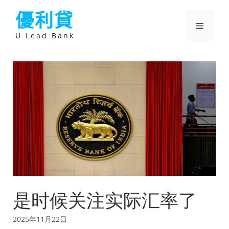
跳
優利貸
至
主
選
要
U Lead Bank
內
容
單
是时候关注实际汇率了
2025年11月22日