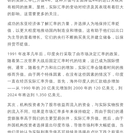
镑的实际汇率已升值4%。这种升值与全面降低4%的进口关税具
有相同的效果。显然，实际汇率的变动对经济及其表现有着巨大
的影响。这需要更多的关注。
成功的东亚经济体了解汇率的力量，并选择人为地保持汇率贬
值，以更大程度地推动国内制造业和增值。这有助于他们以出口
为主导的显着增长。它们的央行不断购买美元并建立储备，以保
持货币贬值。
1991 年改革几年后，印度央行采取了由市场决定汇率的政策。
随着第二次世界大战后固定汇率时代的结束，这已成为国际惯
例。通常，随着生产力和出口的增加，实际汇率会随着时间的推
移而升值。由于两个特殊因素，在没有这些因素的情况下，印度
一直在经历实际汇率升值。首先，海外印度人的汇款稳步增加
——从 1990 年的 20 亿美元增加到 2000 年的 120 亿美元，到
2024 年将达到 1,350 亿美元。
其次，机构投资者为了股市收益而流入的资金，与实际实物投资
的流入不同。结果是市场汇率多年来保持稳定，而由于我们的通
货膨胀率高于我们的主要贸易伙伴，实际汇率升值。然后，由于
外国机构投资者选择退出印度市场，导致市场利率大幅贬值。当
他们开始认为实际利率升值不可持续并选择在卢比下跌之前退出