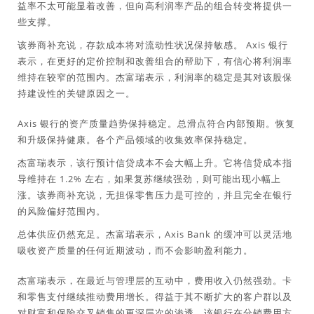
益率不太可能显着改善，但向高利润率产品的组合转变将提供一
些支撑。
该券商补充说，存款成本将对流动性状况保持敏感。 Axis 银行
表示，在更好的定价控制和改善组合的帮助下，有信心将利润率
维持在较窄的范围内。杰富瑞表示，利润率的稳定是其对该股保
持建设性的关键原因之一。
Axis 银行的资产质量趋势保持稳定。总滑点符合内部预期。恢复
和升级保持健康。各个产品领域的收集效率保持稳定。
杰富瑞表示，该行预计信贷成本不会大幅上升。它将信贷成本指
导维持在 1.2% 左右，如果复苏继续强劲，则可能出现小幅上
涨。该券商补充说，无担保零售压力是可控的，并且完全在银行
的风险偏好范围内。
总体供应仍然充足。杰富瑞表示，Axis Bank 的缓冲可以灵活地
吸收资产质量的任何近期波动，而不会影响盈利能力。
杰富瑞表示，在最近与管理层的互动中，费用收入仍然强劲。卡
和零售支付继续推动费用增长。得益于其不断扩大的客户群以及
对财富和保险交叉销售的更深层次的渗透，该银行在分销费用方