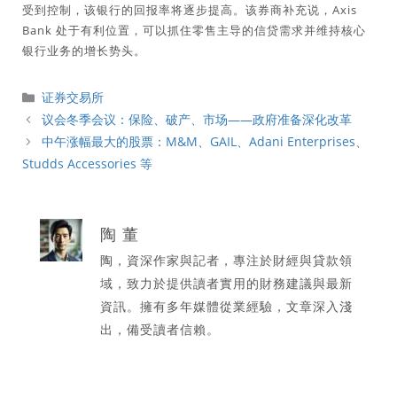
受到控制，该银行的回报率将逐步提高。该券商补充说，Axis
Bank 处于有利位置，可以抓住零售主导的信贷需求并维持核心
银行业务的增长势头。
分
证券交易所
類
议会冬季会议：保险、破产、市场——政府准备深化改革
中午涨幅最大的股票：M&M、GAIL、Adani Enterprises、
Studds Accessories 等
陶 董
陶，資深作家與記者，專注於財經與貸款領
域，致力於提供讀者實用的財務建議與最新
資訊。擁有多年媒體從業經驗，文章深入淺
出，備受讀者信賴。