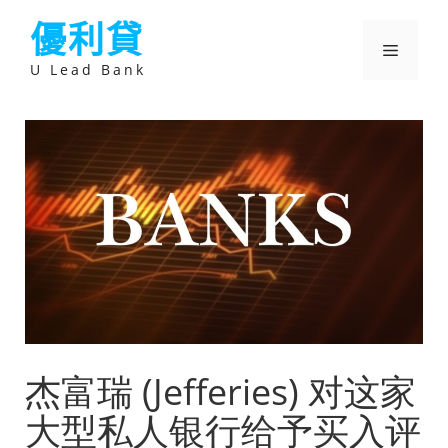
跳
優利貸
至
主
選
要
U Lead Bank
內
容
單
杰富瑞 (Jefferies) 对这家
大型私人银行给予买入评