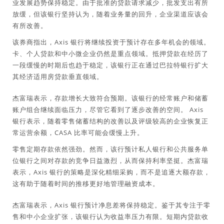
业发展趋势保持稳定。由于批准的贷款请求减少，批发支出有所
放缓，但该银行坚持认为，随着业务量的回升，企业渠道应该会
有所改善。
该券商指出，Axis 银行将继续投资于预计存在多年机会的领域。
卡、个人贷款和中小微企业仍然是重点领域。抵押贷款在经历了
一段缓慢的时期后也趋于稳定，该银行正在通过巴拉特银行扩大
其经济适用房贷款垂直领域。
杰富瑞表示，存款增长大致符合预期。该银行的经常账户和储蓄
账户组合继续面临压力，尽管它看到了逐步改善的空间。 Axis
银行表示，随着零售储蓄结构的改善以及评级较高的企业恢复正
常运营余额，CASA 比率可能会缓慢上升。
零售定期存款依然强劲。然而，该行预计私人银行和公共服务单
位银行之间对存款的竞争日益激烈，从而保持利率坚挺。杰富瑞
表示，Axis 银行的策略是深化精细采购，而不是追逐大额存款，
这有助于随着时间的推移更好地管理融资成本。
杰富瑞表示，Axis 银行预计净息差将保持稳定。鉴于其专注于零
售和中小企业扩张，该银行认为收益率压力有限。短期内贷款收