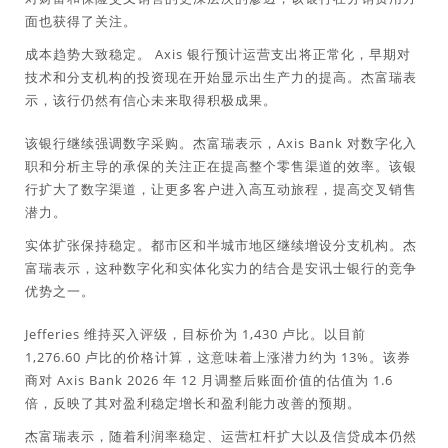
面也获得了关注。
成本趋势大致稳定。 Axis 银行预计运营支出将正常化，早期对
技术和分支机构的投资现在开始显示出生产力的提高。杰富瑞表
示，该行仍然有信心未来取得积极成果。
该银行继续强调数字采购。杰富瑞表示，Axis Bank 对数字化入
职和分析主导的承保的关注正在提高整个零售渠道的效率。该银
行扩大了数字渠道，让更多客户进入高互动旅程，提高交叉销售
潜力。
实体扩张保持稳定。都市区和半城市地区继续增设分支机构。杰
富瑞表示，这种数字化和实体化实力的结合是安讯士银行的竞争
优势之一。
Jefferies 维持买入评级，目标价为 1,430 卢比。以目前
1,276.60 卢比的价格计算，这意味着上涨潜力约为 13%。该券
商对 Axis Bank 2026 年 12 月调整后账面价值的估值为 1.6
倍，反映了其对盈利稳定增长和盈利能力改善的预期。
杰富瑞表示，随着利润率稳定、运营杠杆扩大以及信贷成本仍然