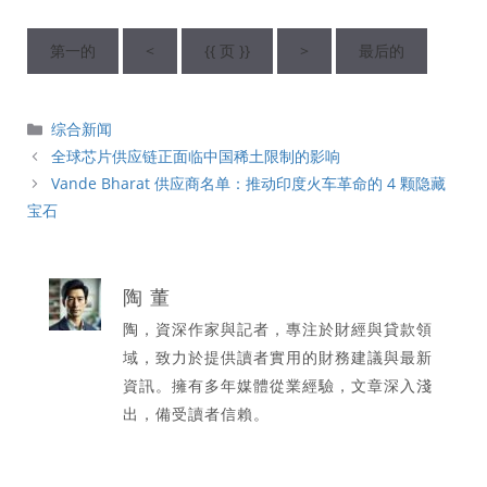
第一的
<
{{ 页 }}
>
最后的
分
综合新闻
類
全球芯片供应链正面临中国稀土限制的影响
Vande Bharat 供应商名单：推动印度火车革命的 4 颗隐藏
宝石
陶 董
陶，資深作家與記者，專注於財經與貸款領
域，致力於提供讀者實用的財務建議與最新
資訊。擁有多年媒體從業經驗，文章深入淺
出，備受讀者信賴。