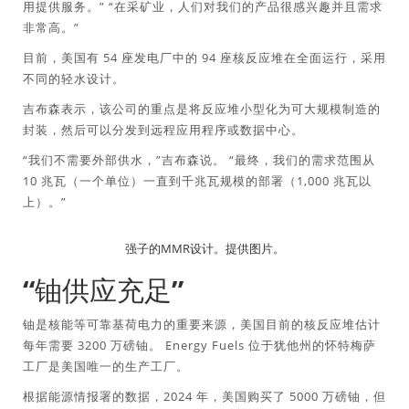
用提供服务。” “在采矿业，人们对我们的产品很感兴趣并且需求
非常高。”
目前，美国有 54 座发电厂中的 94 座核反应堆在全面运行，采用
不同的轻水设计。
吉布森表示，该公司的重点是将反应堆小型化为可大规模制造的
封装，然后可以分发到远程应用程序或数据中心。
“我们不需要外部供水，”吉布森说。 “最终，我们的需求范围从
10 兆瓦（一个单位）一直到千兆瓦规模的部署（1,000 兆瓦以
上）。”
强子的MMR设计。提供图片。
“铀供应充足”
铀是核能等可靠基荷电力的重要来源，美国目前的核反应堆估计
每年需要 3200 万磅铀。 Energy Fuels 位于犹他州的怀特梅萨
工厂是美国唯一的生产工厂。
根据能源情报署的数据，2024 年，美国购买了 5000 万磅铀，但