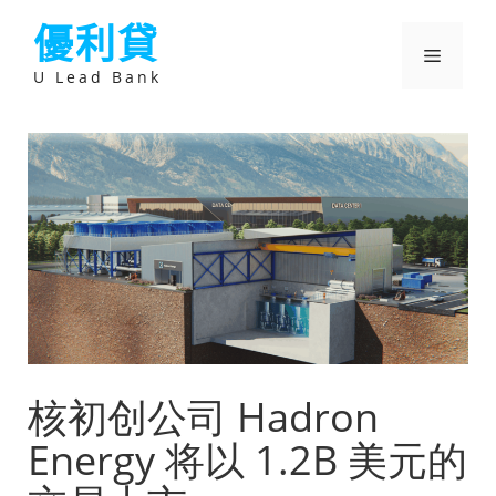
跳
優利貸
至
主
選
要
U Lead Bank
內
容
單
核初创公司 Hadron
Energy 将以 1.2B 美元的