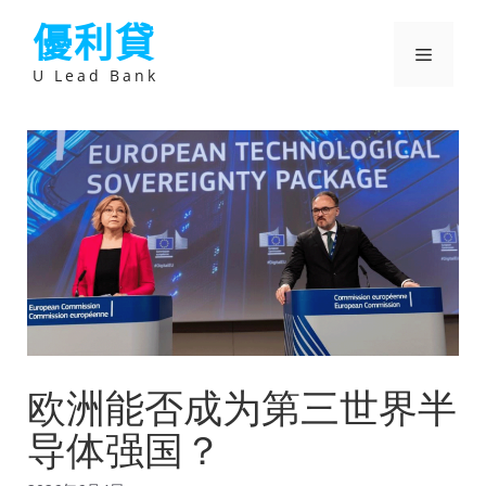
跳
優利貸
至
主
選
要
U Lead Bank
內
容
單
欧洲能否成为第三世界半
导体强国？