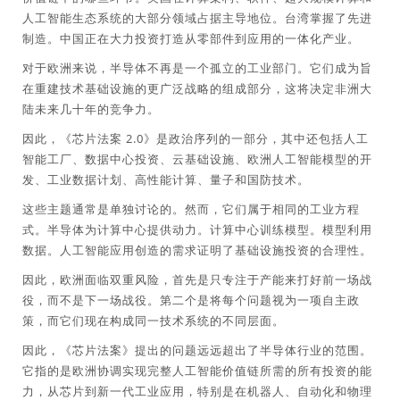
人工智能生态系统的大部分领域占据主导地位。台湾掌握了先进
制造。中国正在大力投资打造从零部件到应用的一体化产业。
对于欧洲来说，半导体不再是一个孤立的工业部门。它们成为旨
在重建技术基础设施的更广泛战略的组成部分，这将决定非洲大
陆未来几十年的竞争力。
因此，《芯片法案 2.0》是政治序列的一部分，其中还包括人工
智能工厂、数据中心投资、云基础设施、欧洲人工智能模型的开
发、工业数据计划、高性能计算、量子和国防技术。
这些主题通常是单独讨论的。然而，它们属于相同的工业方程
式。半导体为计算中心提供动力。计算中心训练模型。模型利用
数据。人工智能应用创造的需求证明了基础设施投资的合理性。
因此，欧洲面临双重风险，首先是只专注于产能来打好前一场战
役，而不是下一场战役。第二个是将每个问题视为一项自主政
策，而它们现在构成同一技术系统的不同层面。
因此，《芯片法案》提出的问题远远超出了半导体行业的范围。
它指的是欧洲协调实现完整人工智能价值链所需的所有投资的能
力，从芯片到新一代工业应用，特别是在机器人、自动化和物理