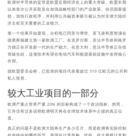
欧洲对半导体的监管是欧盟近期经济史上的重大突破。欧盟长期
以来首次公开采取旨在加强战略性部门的产业政策。动员国家援
助，加快行政程序，并利用公共融资来吸引被认为对非洲大陆经
济主权至关重要的工业能力。
第一个结果开始显现，台积电已同意与博世、英飞凌和恩智浦在
德累斯顿建立第一家欧洲工厂。在克罗尔斯，意法半导体和格罗
方德正在开发新一代的生产能力。在意大利，意法半导体正在投
资碳化硅，这项技术有望在电动汽车和能源基础设施中发挥核心
作用。
据欧盟委员会称，已批准的项目代表着超过 310 亿欧元的公共和
私人投资。
较大工业项目的一部分
欧洲产量占世界产量 20% 的目标构成了一个政治指标。然而，
它并没有过多说明欧洲明天将在全球技术体系中占据的真正位
置。
真正的问题不是欧洲大陆将生产多少芯片，而是欧洲将实际控制
价值链中的哪些环节。美国在计算架构、软件、超大规模计算和