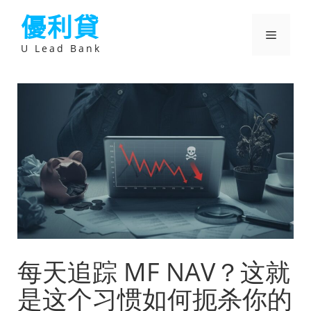
跳
優利貸
至
主
選
要
U Lead Bank
內
容
單
每天追踪 MF NAV？这就
是这个习惯如何扼杀你的