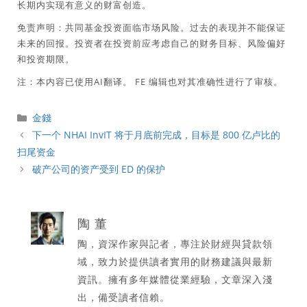
长期内实现有意义的财富创造。
免责声明：共同基金投资面临市场风险。过去的表现并不能保证
未来的回报。投资者在投资前应考虑自己的财务目标、风险偏好
和投资期限。
注：本内容已使用AI翻译。 FE 编辑也对其准确性进行了审核。
分
金錢
類
下一个 NHAI InvIT 将于月底前完成，目标是 800 亿卢比的
扫尾资金
破产公司的资产受到 ED 的保护
陶 董
陶，資深作家與記者，專注於財經與貸款領
域，致力於提供讀者實用的財務建議與最新
資訊。擁有多年媒體從業經驗，文章深入淺
出，備受讀者信賴。