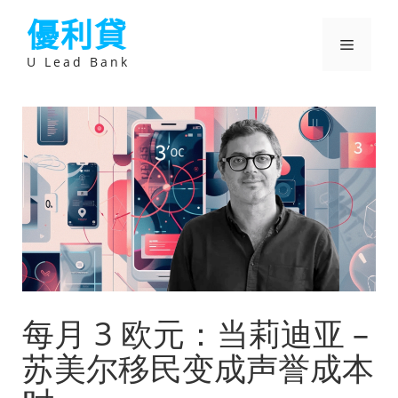
跳
優利貸
至
主
選
要
U Lead Bank
內
容
單
每月 3 欧元：当莉迪亚 –
苏美尔移民变成声誉成本