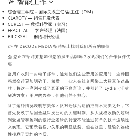
🚨
智能工作
综合理工学院 – 国际关系主任/副主任（F/M）
CLAROTY — 销售开发代表
CURE51 — 数据科学家（实习）
FRACTTAL — 客户经理（法国）
BRICKSAI — 创始增长经理
👉 在 DECODE MEDIA 招聘板上找到我们所有的职位
📩 您正在招聘并想加强您的雇主品牌吗？发现我们的合作伙伴优
惠
当用户收到一封电子邮件，通知他们这些费用的应用时，这种困
惑就变得更加明确了。然后，一些人在社交网络上大肆宣传该品
牌，将这一序列变成了真正的不良言论，并引起了 Lydia（汇款
解决方案）用户的兴奋，但他们并不担心。
除了这种情况表明苏美尔团队对迁移活动的控制不完美之外，它
首先反映了法国金融科技公司的关键时刻。从大规模收购的逻辑
到受监管和盈利的银行业逻辑的转变不能通过简单的技术连续性
来实现。它预示着客户关系的明显破裂。但在这里，经验的连续
性模糊了契约的本质。