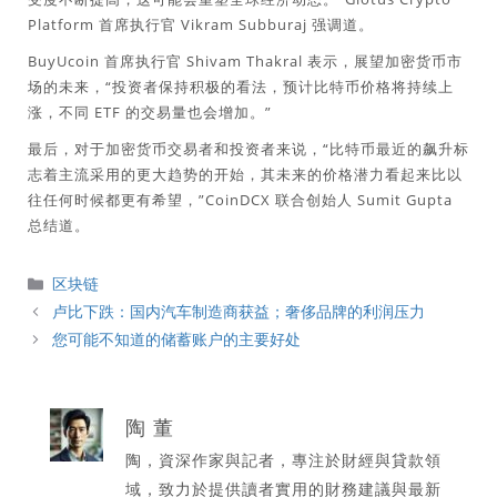
Platform 首席执行官 Vikram Subburaj 强调道。
BuyUcoin 首席执行官 Shivam Thakral 表示，展望加密货币市
场的未来，“投资者保持积极的看法，预计比特币价格将持续上
涨，不同 ETF 的交易量也会增加。”
最后，对于加密货币交易者和投资者来说，“比特币最近的飙升标
志着主流采用的更大趋势的开始，其未来的价格潜力看起来比以
往任何时候都更有希望，”CoinDCX 联合创始人 Sumit Gupta
总结道。
分
区块链
類
卢比下跌：国内汽车制造商获益；奢侈品牌的利润压力
您可能不知道的储蓄账户的主要好处
陶 董
陶，資深作家與記者，專注於財經與貸款領
域，致力於提供讀者實用的財務建議與最新