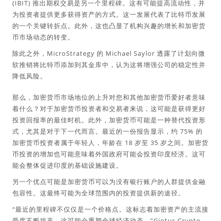
(IBIT) 推出期权交易是另一个里程碑。这有可能提高流动性，并
为投资者提供更多获得资产的方式。这一发展代表了比特币发展
的一个关键转折点。此外，这也凸显了机构兴趣的增长和加密货
币市场动态的转变。
除此之外，MicroStrategy 的 Michael Saylor 透露了计划向微
软推销将比特币添加到其金库中，认为这将增强公司的稳定性并
降低风险。
那么，加密货币市场地位的上升对您和其他加密货币爱好者意味
着什么？对于加密货币投资者和交易者来说，这可能是获得更好
投资回报率的最佳时机。此外，加密货币可能是一种替代投资形
式，尤其是对于下一代而言。最近的一份报告显示，约 75% 的
加密货币投资者属于年轻人，年龄在 18 岁至 35 岁之间。加密货
币投资的增加也可能意味着外国政府可能会投资印度经济。这可
能会整体促进印度的基础设施建设。
另一个优点可能是加密货币可以为没有银行账户的人群提供金融
包容性。这最终可能为全球范围内的投资提供新的途径。
“最近的里程碑不仅仅是一个价格点。这标志着加密资产的主流接
受度不断提高，这可能会重塑全球经济动态。”Giotus Crypto