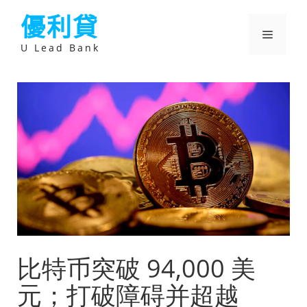
跳
優利貸
至
主
選
要
U Lead Bank
內
容
單
比特币突破 94,000 美
元；打破障碍并超越