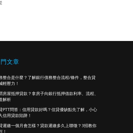
從
熱門文章
務整合是什麼？了解銀行債務整合流程/條件，整合貸
減輕壓力！
謂房屋抵押貸款？拿房子向銀行抵押借款利率、流程、
道解析
貸PTT問答：信用貸款好嗎？信貸優缺點先了解，小心
入信用貸款陷阱！
貸遲繳一個月會怎樣？貸款遲繳多久上聯徵？3招教你
對！