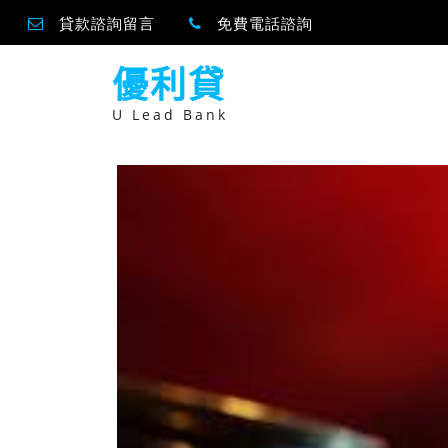
貸款諮詢留言
免費電話諮詢
跳
優利貸
至
主
要
U Lead Bank
內
容