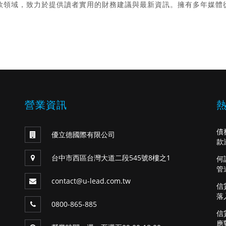
款領域，致力於提供讀者實用的財務建議與最新資訊。擁有多年媒體
。
營業資訊
債
優立德國際有限公司
款
台中市西區台灣大道二段545號8樓之1
何
管
contact@u-lead.com.tw
信
落
0800-865-885
信
應