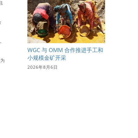
且
合
，
WGC 与 OMM 合作推进手工和
小规模金矿开采
因为
2026年8月6日