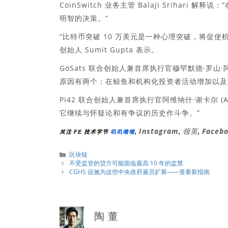
CoinSwitch 业务主管 Balaji Sriha
明智的决策。”
“比特币突破 10 万美元是一种心理突破，将促使
创始人 Sumit Gupta 表示。
GoSats 联合创始人兼首席执行官穆罕默德·罗山·阿斯
原因有两个：在鲸鱼和机构化投资者活动增加以及
Pi42 联合创始人兼首席执行官阿维纳什·谢卡尔 (A
它继续与怀疑论和有争议的历史作斗争。”
Instagram
领英
Faceb
关注 FE 技术字节
叽叽喳喳
,
,
,
分
区块链
類
不受监管的贷方可能面临最高 10 年的监禁
CGHS 设施为这些中央政府雇员扩展——查看新指南
陶 董